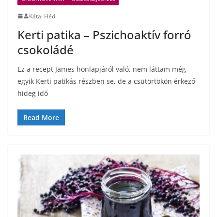
Kátai Hédi
Kerti patika – Pszichoaktív forró
csokoládé
Ez a recept James honlapjáról való, nem láttam még
egyik Kerti patikás részben se, de a csütörtökön érkező
hideg idő
Read More