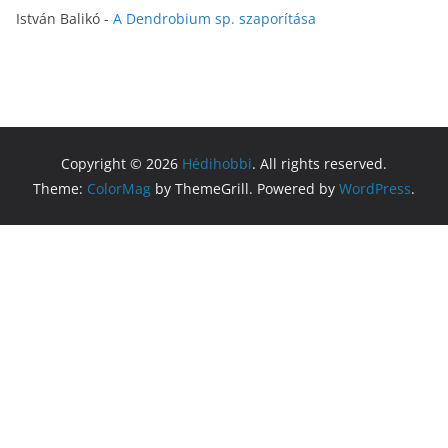
István Balikó
-
A Dendrobium sp. szaporítása
Copyright © 2026
Hédihobbi
. All rights reserved.
Theme:
ColorMag
by ThemeGrill. Powered by
WordPress
.