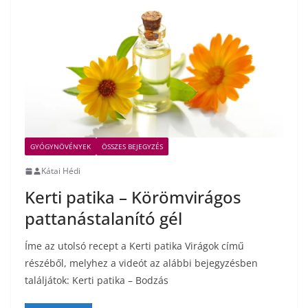
GYÓGYNÖVÉNYEK
ÖSSZES BEJEGYZÉS
Kátai Hédi
Kerti patika – Körömvirágos
pattanástalanító gél
Íme az utolsó recept a Kerti patika Virágok című
részéből, melyhez a videót az alábbi bejegyzésben
találjátok: Kerti patika – Bodzás