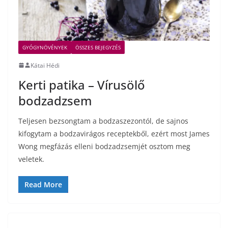
GYÓGYNÖVÉNYEK
ÖSSZES BEJEGYZÉS
Kátai Hédi
Kerti patika – Vírusölő
bodzadzsem
Teljesen bezsongtam a bodzaszezontól, de sajnos
kifogytam a bodzavirágos receptekből, ezért most James
Wong megfázás elleni bodzadzsemjét osztom meg
veletek.
Read More