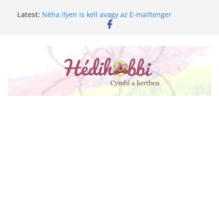
Skip
Latest:
Néha ilyen is kell avagy az E-mailtenger
to
Golgotavirág nevelése magról
content
Keukenhof 2020.
Növényápolási tippek, amiket jobb, ha elfelejtesz
A lepkeorchidea és a fűtésszezon