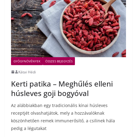
GYÓGYNÖVÉNYEK
ÖSSZES BEJEGYZÉS
Kátai Hédi
Kerti patika – Meghűlés elleni
húsleves goji bogyóval
Az alábbiakban egy tradicionális kínai húsleves
receptjét olvashatjátok, mely a hozzávalóknak
köszönhetően remek immunerősítő, a csilinek hála
pedig a légutakat