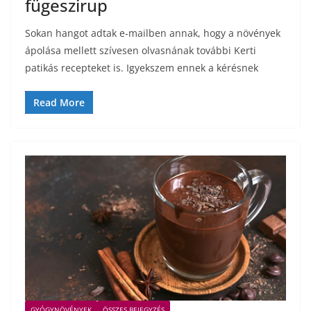
fügeszirup
Sokan hangot adtak e-mailben annak, hogy a növények
ápolása mellett szívesen olvasnának további Kerti
patikás recepteket is. Igyekszem ennek a kérésnek
Read More
GYÓGYNÖVÉNYEK
ÖSSZES BEJEGYZÉS