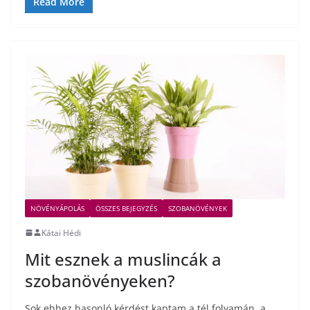
Read More
NÖVÉNYÁPOLÁS
ÖSSZES BEJEGYZÉS
SZOBANÖVÉNYEK
Kátai Hédi
Mit esznek a muslincák a
szobanövényeken?
Sok ehhez hasonló kérdést kaptam a tél folyamán, a