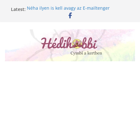
Skip
Latest:
Néha ilyen is kell avagy az E-mailtenger
to
Golgotavirág nevelése magról
content
Keukenhof 2020.
Növényápolási tippek, amiket jobb, ha elfelejtesz
A lepkeorchidea és a fűtésszezon