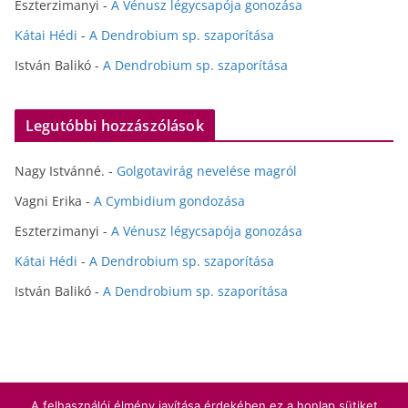
Eszterzimanyi
-
A Vénusz légycsapója gonozása
Kátai Hédi
-
A Dendrobium sp. szaporítása
István Balikó
-
A Dendrobium sp. szaporítása
Legutóbbi hozzászólások
Nagy Istvánné.
-
Golgotavirág nevelése magról
Vagni Erika
-
A Cymbidium gondozása
Eszterzimanyi
-
A Vénusz légycsapója gonozása
Kátai Hédi
-
A Dendrobium sp. szaporítása
István Balikó
-
A Dendrobium sp. szaporítása
A felhasználói élmény javítása érdekében ez a honlap sütiket