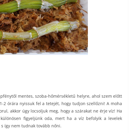
apfénytől mentes, szoba-hőmérsékletű helyre, ahol szem előtt
2 órára nyissuk fel a tetejét, hogy tudjon szellőzni! A moha
rul, akkor úgy locsoljuk meg, hogy a szárakat ne érje víz! Ha
különösen figyeljünk oda, mert ha a víz befolyik a levelek
 s így nem tudnak tovább nőni.