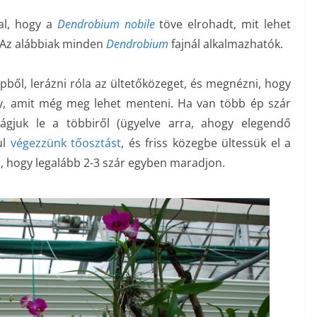
al, hogy a
Dendrobium nobile
töve elrohadt, mit lehet
 Az alábbiak minden
Dendrobium
fajnál alkalmazhatók.
ből, lerázni róla az ültetőközeget, és megnézni, hogy
y, amit még meg lehet menteni. Ha van több ép szár
vágjuk le a többiről (ügyelve arra, ahogy elegendő
ul
végezzünk tőosztást
, és friss közegbe ültessük el a
, hogy legalább 2-3 szár egyben maradjon.