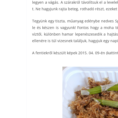
legyen a vágás. A szárakról távolítsuk el a level
t. Ne hagyjunk rajta beteg, rothadó részt, ezeket 
Tegyünk egy tiszta, műanyag edénybe nedves Sph
le és készen is vagyunk! Fontos hogy a moha té
víztől, különben hamar lepenészesedik a hajtá
ellenére is túl vizesnek találjuk, hagyjuk egy nap
A fentiekről készült képek 2015. 04. 09-én (kattin