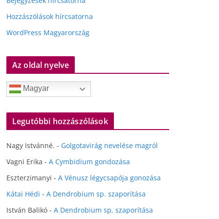
Bejegyzések hírcsatorna
Hozzászólások hírcsatorna
WordPress Magyarország
Az oldal nyelve
Magyar
Legutóbbi hozzászólások
Nagy Istvánné.
-
Golgotavirág nevelése magról
Vagni Erika
-
A Cymbidium gondozása
Eszterzimanyi
-
A Vénusz légycsapója gonozása
Kátai Hédi
-
A Dendrobium sp. szaporítása
István Balikó
-
A Dendrobium sp. szaporítása