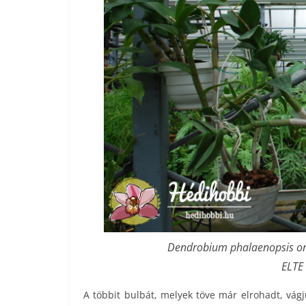
Dendrobium phalaenopsis orc
ELTE 
A többit bulbát, melyek töve már elrohadt, vág