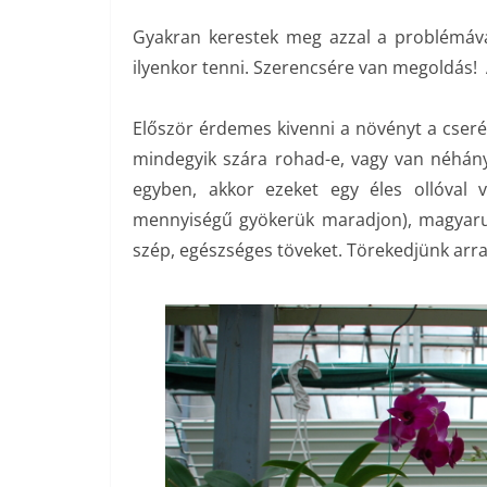
Gyakran kerestek meg azzal a problémáv
ilyenkor tenni. Szerencsére van megoldás!
Először érdemes kivenni a növényt a cserép
mindegyik szára rohad-e, vagy van néhán
egyben, akkor ezeket egy éles ollóval 
mennyiségű gyökerük maradjon), magyar
szép, egészséges töveket. Törekedjünk arra