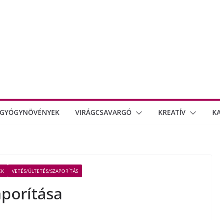
GYÓGYNÖVÉNYEK
VIRÁGCSAVARGÓ
KREATÍV
K
EK
VETÉS/ÜLTETÉS/SZAPORÍTÁS
porítása