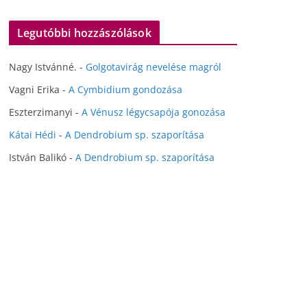
Legutóbbi hozzászólások
Nagy Istvánné.
-
Golgotavirág nevelése magról
Vagni Erika
-
A Cymbidium gondozása
Eszterzimanyi
-
A Vénusz légycsapója gonozása
Kátai Hédi
-
A Dendrobium sp. szaporítása
István Balikó
-
A Dendrobium sp. szaporítása