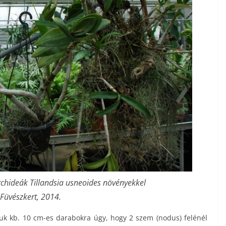
hideák Tillandsia usneoides növényekkel
Füvészkert, 2014.
juk kb. 10 cm-es darabokra úgy, hogy 2 szem (nodus) felénél