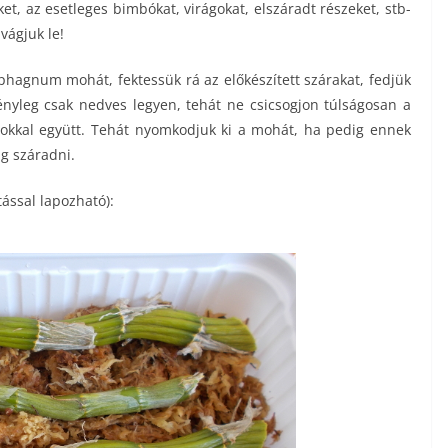
eket, az esetleges bimbókat, virágokat, elszáradt részeket, stb-
vágjuk le!
agnum mohát, fektessük rá az előkészített szárakat, fedjük
nyleg csak nedves legyen, tehát ne csicsogjon túlságosan a
sokkal együtt. Tehát nyomkodjuk ki a mohát, ha pedig ennek
ig száradni.
tással lapozható):