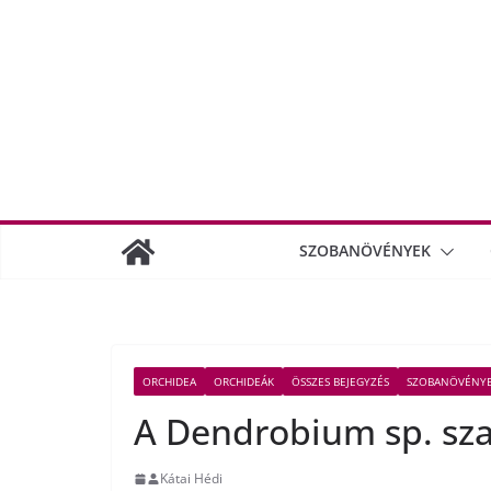
SZOBANÖVÉNYEK
ORCHIDEA
ORCHIDEÁK
ÖSSZES BEJEGYZÉS
SZOBANÖVÉNY
A Dendrobium sp. sza
Kátai Hédi