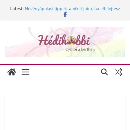
Skip
Keukenhof 2020.
Latest:
Növényápolási tippek, amiket jobb, ha elfelejtesz
to
A lepkeorchidea és a fűtésszezon
content
Néha ilyen is kell avagy az E-mailtenger
Golgotavirág nevelése magról