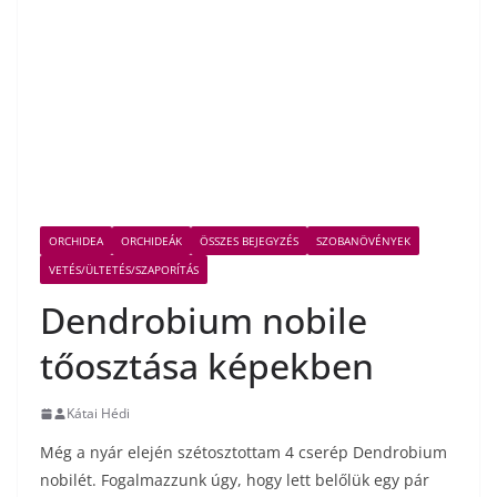
ORCHIDEA
ORCHIDEÁK
ÖSSZES BEJEGYZÉS
SZOBANÖVÉNYEK
VETÉS/ÜLTETÉS/SZAPORÍTÁS
Dendrobium nobile
tőosztása képekben
Kátai Hédi
Még a nyár elején szétosztottam 4 cserép Dendrobium
nobilét. Fogalmazzunk úgy, hogy lett belőlük egy pár