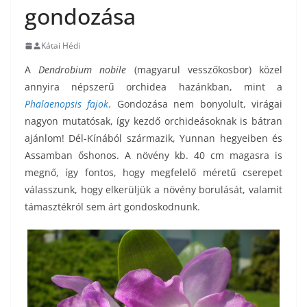
gondozása
Kátai Hédi
A
Dendrobium nobile
(magyarul vesszőkosbor) közel
annyira népszerű orchidea hazánkban, mint a
Phalaenopsis fajok
. Gondozása nem bonyolult, virágai
nagyon mutatósak, így kezdő orchideásoknak is bátran
ajánlom! Dél-Kínából származik, Yunnan hegyeiben és
Assamban őshonos. A növény kb. 40 cm magasra is
megnő, így fontos, hogy megfelelő méretű cserepet
válasszunk, hogy elkerüljük a növény borulását, valamit
támasztékról sem árt gondoskodnunk.