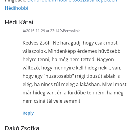
)
Hédihobbi
Hédi Kátai
2016-11-29 at 23:14
Permalink
Kedves Zsófi! Ne haragudj, hogy csak most
válaszolok. Mindenképp érdemes hűvösebb
helyre tenni, ha még nem tetted. Nagyon
változó, hogy mennyire kell hideg nekik, van,
hogy egy "huzatosabb" (régi típusú) ablak is
elég, ha nincs túl meleg a lakásban. Mivel most
már hideg van, én a fürdőbe tenném, ha még
nem csináltál vele semmit.
Reply
Dakó Zsofka