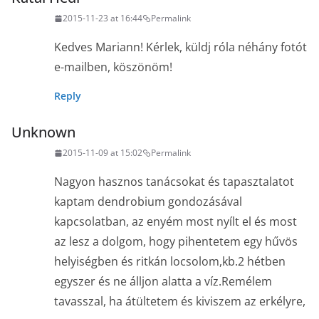
2015-11-23 at 16:44
Permalink
Kedves Mariann! Kérlek, küldj róla néhány fotót
e-mailben, köszönöm!
Reply
Unknown
2015-11-09 at 15:02
Permalink
Nagyon hasznos tanácsokat és tapasztalatot
kaptam dendrobium gondozásával
kapcsolatban, az enyém most nyílt el és most
az lesz a dolgom, hogy pihentetem egy hűvös
helyiségben és ritkán locsolom,kb.2 hétben
egyszer és ne álljon alatta a víz.Remélem
tavasszal, ha átültetem és kiviszem az erkélyre,