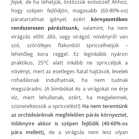
fajok,
de ha tehetjük, öntözzük esővízzel! Ahhoz,
hogy szépen fejlődjön, magasabb (60-80%-os)
páratartalmat igényel, ezért
környezetében
rendszeresen párásítsunk,
valamint, ha nem
virágzás előtt álló, vagy virágzó növényről van
szó, szórófejes flakonból spriccelhetjük –
lehetőleg kora reggel. Ez leginkább nyáron
praktikus, 25°C alatt inkább ne spricceljük a
növényt, mert az esetleges fiatal hajtások, levelek
rohadásnak indulhatnak, ha nem tudnak
megszáradni. (A bimbókat és a virágokat ne érje
víz, mert lehullanak, ezért, ha megjelennek,
szüneteltessük a spriccelést!)
Ha nem teremtünk
az orchideánknak megfelelően párás környeztet,
többnyire akkor is szépen fejlődik (40-60%-os
pára mellett),
de a virágzás nem lesz olyan