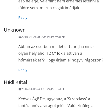
eső ne érje, valamint nem érdemes letenni a
földre sem, mert a csigák imádják.
Reply
Unknown
2016-04-26 at 09:41
Permalink
Abban az esetben mit lehet tenni,ha nincs
olyan hely,ahol 12 C° fok alatt van a
hőmérséklet?? Hogy érjem el,hogy virágozzon?
Reply
Hédi Kátai
2016-04-05 at 17:37
Permalink
Kedves Ági! De, ugyanaz, a 'Strarclass' a
fantázianév a virágot jelöli. Valószínűleg a