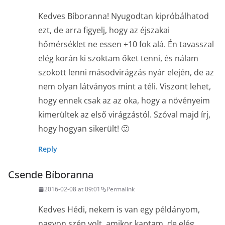
Kedves Bíboranna! Nyugodtan kipróbálhatod
ezt, de arra figyelj, hogy az éjszakai
hőmérséklet ne essen +10 fok alá. Én tavasszal
elég korán ki szoktam őket tenni, és nálam
szokott lenni másodvirágzás nyár elején, de az
nem olyan látványos mint a téli. Viszont lehet,
hogy ennek csak az az oka, hogy a növényeim
kimerültek az első virágzástól. Szóval majd írj,
hogy hogyan sikerült! 🙂
Reply
Csende Bíboranna
2016-02-08 at 09:01
Permalink
Kedves Hédi, nekem is van egy példányom,
nagyon szép volt, amikor kaptam, de elég