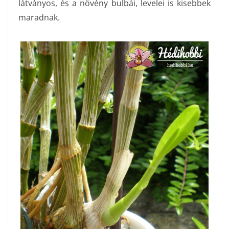
látványos, és a növény bulbái, levelei is kisebbek
maradnak.