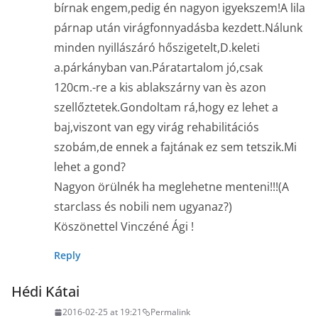
bírnak engem,pedig én nagyon igyekszem!A lila
párnap után virágfonnyadásba kezdett.Nálunk
minden nyillászáró hőszigetelt,D.keleti
a.párkányban van.Páratartalom jó,csak
120cm.-re a kis ablakszárny van ès azon
szellőztetek.Gondoltam rá,hogy ez lehet a
baj,viszont van egy virág rehabilitációs
szobám,de ennek a fajtának ez sem tetszik.Mi
lehet a gond?
Nagyon örülnék ha meglehetne menteni!!!(A
starclass és nobili nem ugyanaz?)
Köszönettel Vinczéné Ági !
Reply
Hédi Kátai
2016-02-25 at 19:21
Permalink