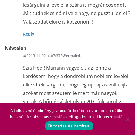
lesárgulni a levelei,a szára is megráncosodott
.Mit tudnék csinálni vele hogy ne pusztuljon el ?
Válaszodat előre is köszönöm !
Reply
Névtelen
2015-11-02 at 07:35
Permalink
Szia Hédi! Mariann vagyok, s az lenne a
kérdésem, hogy a dendrobium nobilem levelei
elkezdtek sárgulni, rengeteg új hajtás volt rajta
azokat most szedtem le mert már nagyok
voltak. A hőmérséklet olyan 20 C fok körül van,
a reggeli nap éri. Vízben nem áll. Így nem
A felhasználói élmény javítása érdekében ez a honlap sütiket
használ. Az oldal használatával elfogadod a sütik használatát.
igazán tudom mi lehet a baja. Segítségedet
Elfogadás és bezárás.
előre is köszönöm!