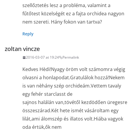
szellőztetés lesz a probléma, valamint a
fűtőtest közelségét ez a fajta orchidea nagyon
nem szereti. Hány fokon van tartva?
Reply
zoltan vincze
2016-03-07 at 19:24
Permalink
Kedves Hèdi!Nyagy öröm volt számomra végig
olvasni a honlapodat.Gratulálok hozzá!Nekem
is van nèhány szép orchideám.Vettem tavaly
egy fehér starclasst de
sajnos halálán van,tövétől kezdödően üregesre
összeszárad.Két hete ismét vásároltam egy
lilát,ami álomszép és illatos volt.Hiába vagyok
oda értük,ők nem