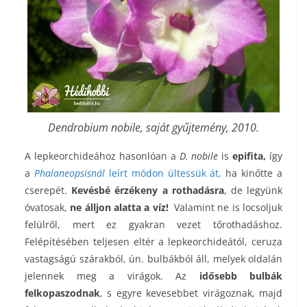
Dendrobium nobile, saját gyűjtemény, 2010.
A lepkeorchideához hasonlóan a
D. nobile
is
epifita,
így
a
Phalaneopsisnál
leírt módon ültessük át,
ha kinőtte a
cserepét.
Kevésbé érzékeny a rothadásra
, de legyünk
óvatosak,
ne álljon alatta a víz!
Valamint ne is locsoljuk
felülről, mert ez gyakran vezet tőrothadáshoz.
Felépítésében teljesen eltér a lepkeorchideától, ceruza
vastagságú szárakból, ún. bulbákból áll, melyek oldalán
jelennek meg a virágok. Az
idősebb bulbák
felkopaszodnak
, s egyre kevesebbet virágoznak, majd