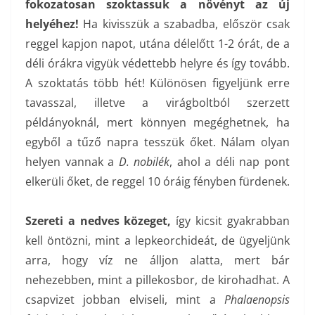
fokozatosan szoktassuk a növényt az új
helyéhez!
Ha kivisszük a szabadba, először csak
reggel kapjon napot, utána délelőtt 1-2 órát, de a
déli órákra vigyük védettebb helyre és így tovább.
A szoktatás több hét! Különösen figyeljünk erre
tavasszal, illetve a virágboltból szerzett
példányoknál, mert könnyen megéghetnek, ha
egyből a tűző napra tesszük őket. Nálam olyan
helyen vannak a
D. nobilék
, ahol a déli nap pont
elkerüli őket, de reggel 10 óráig fényben fürdenek.
Szereti a nedves közeget,
így kicsit gyakrabban
kell öntözni, mint a lepkeorchideát, de ügyeljünk
arra, hogy víz ne álljon alatta, mert bár
nehezebben, mint a pillekosbor, de kirohadhat. A
csapvizet jobban elviseli, mint a
Phalaenopsis