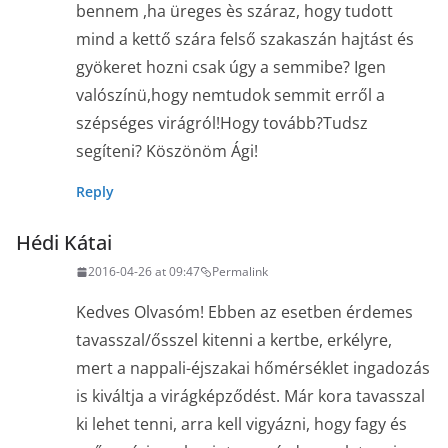
bennem ,ha üreges ès száraz, hogy tudott
mind a kettő szára felső szakaszán hajtást és
gyökeret hozni csak úgy a semmibe? Igen
valószínü,hogy nemtudok semmit erről a
szépséges virágról!Hogy tovább?Tudsz
segíteni? Köszönöm Ági!
Reply
Hédi Kátai
2016-04-26 at 09:47
Permalink
Kedves Olvasóm! Ebben az esetben érdemes
tavasszal/ősszel kitenni a kertbe, erkélyre,
mert a nappali-éjszakai hőmérséklet ingadozás
is kiváltja a virágképződést. Már kora tavasszal
ki lehet tenni, arra kell vigyázni, hogy fagy és