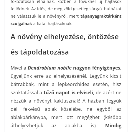
fokozatosan elhalnak, közben a tövüknél új hajtások
fejlődnek. Az idős, de még zöld (esetleg sárga), bulbákat
ne válasszuk le a növényről, mert
tápanyagraktárként
szolgálnak
a fiatal hajtásoknak.
A növény elhelyezése, öntözése
és tápoldatozása
Mivel a
Dendrobium nobile
nagyon fényigényes
,
ügyeljünk erre az elhelyezésénél. Legyünk kicsit
bátrabbak, mint a lepkeorchidea esetén, hisz
szoktatással a
tűző napot is elviseli
, de azért ne
nézzük a növényt kaktusznak! A házban tegyük
déli fekvésű ablak közelébe, ne egyből az
ablakpárkányba, mert ott megéghet (később
áthelyezhetjük az ablakba is).
Mindig