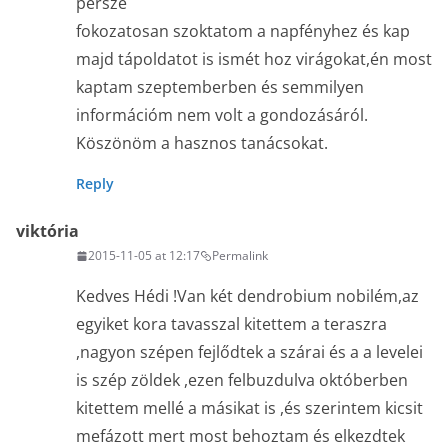
persze
fokozatosan szoktatom a napfényhez és kap
majd tápoldatot is ismét hoz virágokat,én most
kaptam szeptemberben és semmilyen
információm nem volt a gondozásáról.
Köszönöm a hasznos tanácsokat.
Reply
viktória
2015-11-05 at 12:17
Permalink
Kedves Hédi !Van két dendrobium nobilém,az
egyiket kora tavasszal kitettem a teraszra
,nagyon szépen fejlődtek a szárai és a a levelei
is szép zöldek ,ezen felbuzdulva októberben
kitettem mellé a másikat is ,és szerintem kicsit
mefázott mert most behoztam és elkezdtek