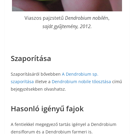
Viaszos pajzstetű
Dendrobium nobilé
n,
saját gyűjtemény, 2012.
Szaporítása
Szaporításáról bővebben
A Dendrobium sp.
szaporítása
illetve a
Dendrobium nobile tőosztása
című
bejegyzésekben olvashatsz.
Hasonló igényű fajok
A fentiekkel megegyező tartás igényel a Dendrobium
densiflorum és a Dendrobium farmeri is.