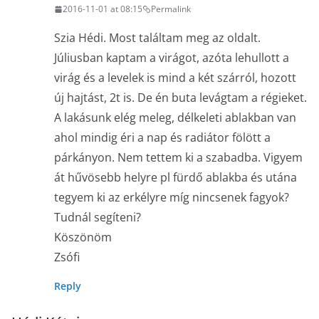
2016-11-01 at 08:15
Permalink
Szia Hédi. Most találtam meg az oldalt.
Júliusban kaptam a virágot, azóta lehullott a
virág és a levelek is mind a két szárról, hozott
új hajtást, 2t is. De én buta levágtam a régieket.
A lakásunk elég meleg, délkeleti ablakban van
ahol mindig éri a nap és radiátor fölött a
párkányon. Nem tettem ki a szabadba. Vigyem
át hűvösebb helyre pl fürdő ablakba és utána
tegyem ki az erkélyre míg nincsenek fagyok?
Tudnál segíteni?
Köszönöm
Zsófi
Reply