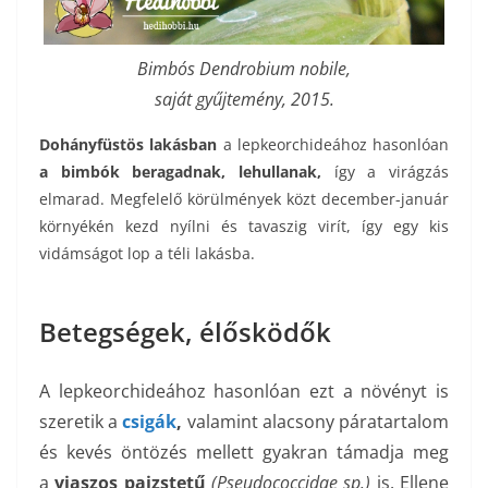
Bimbós Dendrobium nobile,
saját gyűjtemény, 2015.
Dohányfüstös lakásban
a lepkeorchideához hasonlóan
a bimbók beragadnak, lehullanak,
így a virágzás
elmarad. Megfelelő körülmények közt december-január
környékén kezd nyílni és tavaszig virít, így egy kis
vidámságot lop a téli lakásba.
Betegségek, élősködők
A lepkeorchideához hasonlóan ezt a növényt is
szeretik a
csigák
,
valamint alacsony páratartalom
és kevés öntözés mellett gyakran támadja meg
a
viaszos pajzstetű
(
Pseudococcidae sp.
)
is. Ellene