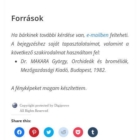
Források
Ha bárkinek további kérdése van,
e-mailben
felteheti.
A bejegyzéshez saját tapasztalataimat, valamint a
következő szakirodalmat használtam fel:
Dr. MAKARA György, Orchideák és broméliák,
Mezőgazdasági Kiadó, Budapest, 1982.
A fényképeket magam készítettem
.
Copyright protected by Digiprove
All Rights Reserved
Share this:
C
C
C
C
C
C
l
l
l
l
l
l
i
i
i
i
i
i