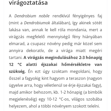
virágoztatása
A
Dendrobium nobile
rendkívül fényigényes faj
(mint a
Dendrobiumok
általában), így akinek sötét
lakása van, annak le kell róla mondania, mert a
virágzás megfelelő mennyiségű fény hiányában
elmarad, a csupasz növény pedig már közel sem
annyira dekoratív, de a virága miatt megéri
tartani.
A virágzás megindulásához 2-3 hónapig
12 °C alatti éjszakai hőmérsékletre van
szükség.
Én ezt úgy szoktam megoldani, hogy
ősszel a fagyokig kint hagyom a teraszon (nagyon
ügyelve arra, hogy véletlenül se érje éjszakai fagy),
majd amikor behozom, kb. 1-2 hónapig (a bimbók
megjelenéséig) egy 10-12 °C-os, világos szobába
helyezem, ahol a többi növényem szokott telelni.