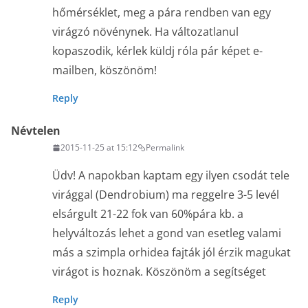
hőmérséklet, meg a pára rendben van egy
virágzó növénynek. Ha változatlanul
kopaszodik, kérlek küldj róla pár képet e-
mailben, köszönöm!
Reply
Névtelen
2015-11-25 at 15:12
Permalink
Üdv! A napokban kaptam egy ilyen csodát tele
virággal (Dendrobium) ma reggelre 3-5 levél
elsárgult 21-22 fok van 60%pára kb. a
helyváltozás lehet a gond van esetleg valami
más a szimpla orhidea fajták jól érzik magukat
virágot is hoznak. Köszönöm a segítséget
Reply