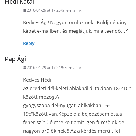
Hédi Kátai
2016-04-29 at 17:26
Permalink
Kedves Ági! Nagyon örülök neki! Küldj néhány
képet e-mailben, és meglátjuk, mi a teendő. 🙂
Reply
Pap Ági
2016-04-29 at 17:24
Permalink
Kedves Hédi!
Az eredeti dél-keleti ablaknál álltalában 18-21C°
közôtt mozog.A
gyógyszoba dél-nyugati ablkakban 16-
19c°között van.Képzeld a bejedzésem óta,a
fehér színű életre kelt,amit igen furcsàlok de
nagyon örülök neki!!!Az a kérdés merült fel