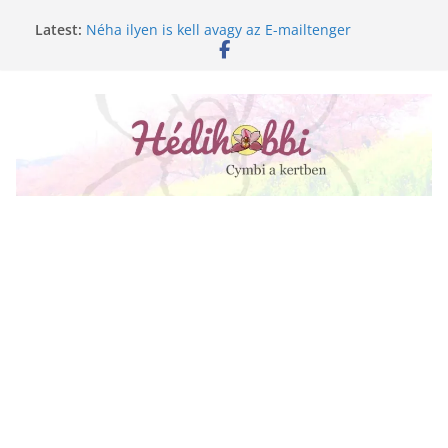
Skip
A lepkeorchidea és a fűtésszezon
Latest:
to
Néha ilyen is kell avagy az E-mailtenger
Golgotavirág nevelése magról
content
Keukenhof 2020.
Növényápolási tippek, amiket jobb, ha elfelejtesz