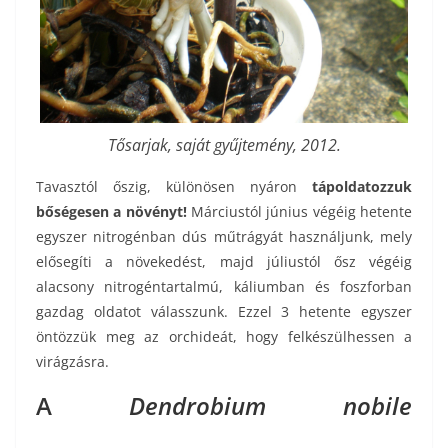
Tősarjak, saját gyűjtemény, 2012.
Tavasztól őszig, különösen nyáron
tápoldatozzuk
bőségesen a növényt!
Márciustól június végéig hetente
egyszer nitrogénban dús műtrágyát használjunk, mely
elősegíti a növekedést, majd júliustól ősz végéig
alacsony nitrogéntartalmú, káliumban és foszforban
gazdag oldatot válasszunk. Ezzel 3 hetente egyszer
öntözzük meg az orchideát, hogy felkészülhessen a
virágzásra.
A
Dendrobium nobile