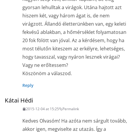
gyorsan lehulltak a virágok. Utána hajtott azt
hiszem két, vagy három ágat is, de nem
virágzott. Állandó életterünkben van, egy keleti
fekvésű ablakban, a hőmérséklet folyamatosan
20 fok fölött van jóval. Az a kérdésem, hogy ha
most télutőn kiteszem az erkélyre, lehetséges,
hogy tavasszal, vagy nyáron lesznek virágai?
Vagy ne erőltessem?
Köszönöm a válaszod.
Reply
Kátai Hédi
2015-12-04 at 15:25
Permalink
Kedves Olvasóm! Ha azóta nem sárgult tovább,
akkor igen, megviselte az utazás. Így a