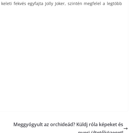
eleti fekvés egyfajta Jolly Joker, szintén megfelel a legtöbb
Meggyógyult az orchideád? Küldj róla képeket és
nyerj ültetőközeget!