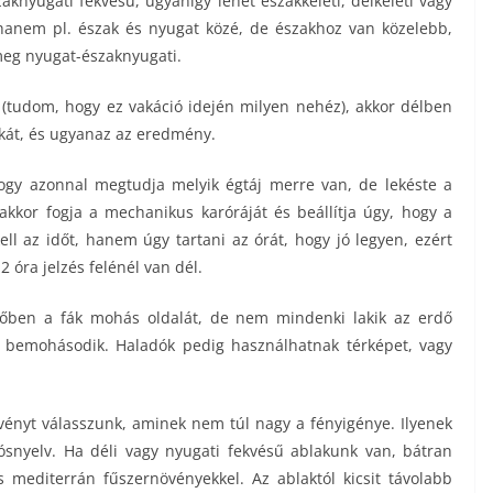
zaknyugati fekvésű, ugyanígy lehet északkeleti, délkeleti vagy
 hanem pl. észak és nyugat közé, de északhoz van közelebb,
meg nyugat-északnyugati.
i (tudom, hogy ez vakáció idején milyen nehéz), akkor délben
ókát, és ugyanaz az eredmény.
hogy azonnal megtudja melyik égtáj merre van, de lekéste a
 akkor fogja a mechanikus karóráját és beállítja úgy, hogy a
ll az időt, hanem úgy tartani az órát, hogy jó legyen, ezért
2 óra jelzés felénél van dél.
őben a fák mohás oldalát, de nem mindenki lakik az erdő
 bemohásodik. Haladók pedig használhatnak térképet, vagy
vényt válasszunk, aminek nem túl nagy a fényigénye. Ilyenek
snyelv. Ha déli vagy nyugati fekvésű ablakunk van, bátran
 mediterrán fűszernövényekkel. Az ablaktól kicsit távolabb