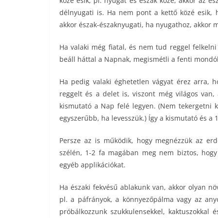
közé esik, pl. nyugat és észak közé, akkor az és
délnyugati is. Ha nem pont a kettő közé esik,
akkor észak-északnyugati, ha nyugathoz, akkor 
Ha valaki még fiatal, és nem tud reggel felkeln
beáll háttal a Napnak, megismétli a fenti mond
Ha pedig valaki éghetetlen vágyat érez arra, 
reggelt és a delet is, viszont még világos van,
kismutató a Nap felé legyen. (Nem tekergetni ke
egyszerűbb, ha levesszük.) Így a kismutató és a 1
Persze az is működik, hogy megnézzük az erd
szélén, 1-2 fa magában meg nem biztos, hogy
egyéb applikációkat.
Ha északi fekvésű ablakunk van, akkor olyan nö
pl. a páfrányok, a könnyezőpálma vagy az anyó
próbálkozzunk szukkulensekkel, kaktuszokkal és