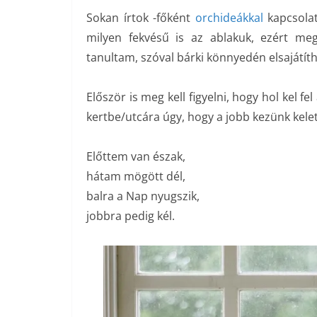
Sokan írtok -főként
orchideákkal
kapcsolat
milyen fekvésű is az ablakuk, ezért me
tanultam, szóval bárki könnyedén elsajátíth
Először is meg kell figyelni, hogy hol kel f
kertbe/utcára úgy, hogy a jobb kezünk kelet 
Előttem van észak,
hátam mögött dél,
balra a Nap nyugszik,
jobbra pedig kél.