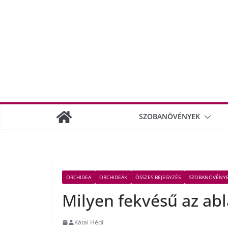
SZOBANÖVÉNYEK
ORCHIDEA
ORCHIDEÁK
ÖSSZES BEJEGYZÉS
SZOBANÖVÉNY
Milyen fekvésű az ab
Kátai Hédi