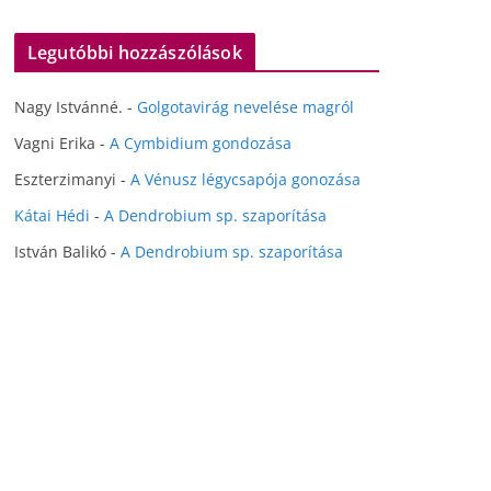
Legutóbbi hozzászólások
Nagy Istvánné.
-
Golgotavirág nevelése magról
Vagni Erika
-
A Cymbidium gondozása
Eszterzimanyi
-
A Vénusz légycsapója gonozása
Kátai Hédi
-
A Dendrobium sp. szaporítása
István Balikó
-
A Dendrobium sp. szaporítása