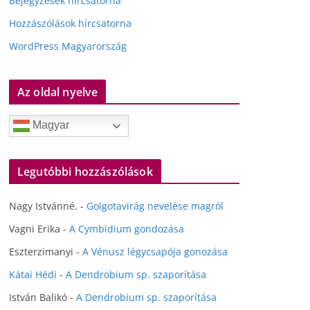
Bejegyzések hírcsatorna
Hozzászólások hírcsatorna
WordPress Magyarország
Az oldal nyelve
Magyar
Legutóbbi hozzászólások
Nagy Istvánné.
-
Golgotavirág nevelése magról
Vagni Erika
-
A Cymbidium gondozása
Eszterzimanyi
-
A Vénusz légycsapója gonozása
Kátai Hédi
-
A Dendrobium sp. szaporítása
István Balikó
-
A Dendrobium sp. szaporítása