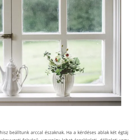
isz beálltunk arccal északnak. Ha a kérdéses ablak két égtáj