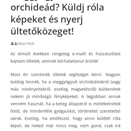
orchideád? Küldj róla
képeket és nyerj
ültetőközeget!
Kátai Hédi
Az elmúlt években rengeteg e-mailt és hozzászólást
kaptam tőletek, aminek leírhatatlanul örülök!
Most én szeretnék tőletek segítséget kérni. Nagyon
boldog lennék, ha a meggyógyult orchideáitokról (vagy
más növényeitekről, esetleg magvetésről) küldenétek
nekem jó minőségű fényképeket. A legjobban annak
venném hasznát, ha a beteg állapotról is mellékelnétek
fotót, de mindenféle gyógyulást, történetet szeretettel
várok. Esetleg, ha emlékszel, hogy anno küldtél róla
képet, de neked már nincs meg, nem gond, csak írd