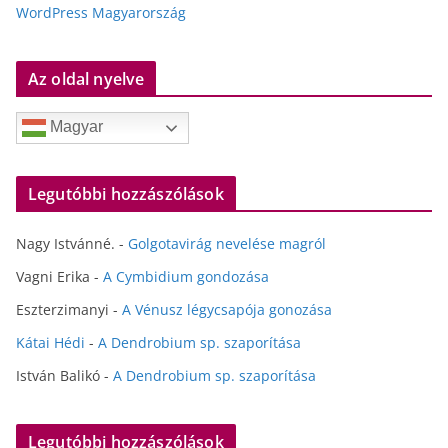
WordPress Magyarország
Az oldal nyelve
Magyar
Legutóbbi hozzászólások
Nagy Istvánné.
-
Golgotavirág nevelése magról
Vagni Erika
-
A Cymbidium gondozása
Eszterzimanyi
-
A Vénusz légycsapója gonozása
Kátai Hédi
-
A Dendrobium sp. szaporítása
István Balikó
-
A Dendrobium sp. szaporítása
Legutóbbi hozzászólások