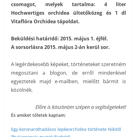
csomagot, melyek tartalma: 4 liter
Hochwertiges orchidea ültetőközeg és 1 dl
Vitaflóra Orchidea tápoldat.
Beküldési határidő: 2015. május 1. éjfél.
A sorsorlásra 2015. május 2-án kerül sor.
A legérdekesebb képeket, történeteket szeretném
megosztani a blogon, de erről mindenkivel
egyeztetek majd e-mailben, mielőtt bármit is
közölnék.
Előre is köszönöm szépen a segítségeteket!
És amiket tőletek kaptam:
Egy koronarothadásos lepkeorchidea története Nikitől
Phalaenopsis magok Barbitól