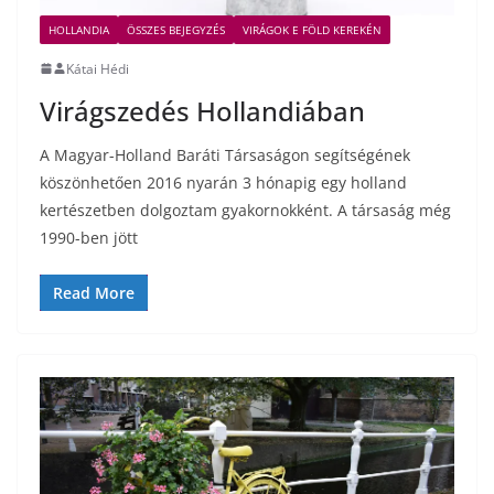
HOLLANDIA
ÖSSZES BEJEGYZÉS
VIRÁGOK E FÖLD KEREKÉN
Kátai Hédi
Virágszedés Hollandiában
A Magyar-Holland Baráti Társaságon segítségének
köszönhetően 2016 nyarán 3 hónapig egy holland
kertészetben dolgoztam gyakornokként. A társaság még
1990-ben jött
Read More