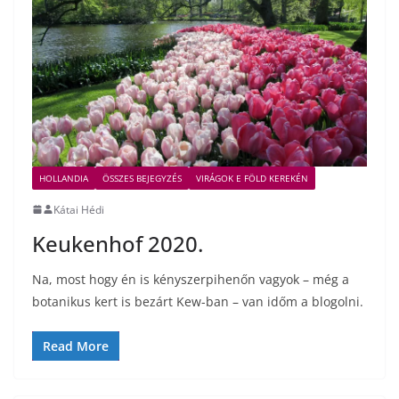
HOLLANDIA
ÖSSZES BEJEGYZÉS
VIRÁGOK E FÖLD KEREKÉN
Kátai Hédi
Keukenhof 2020.
Na, most hogy én is kényszerpihenőn vagyok – még a
botanikus kert is bezárt Kew-ban – van időm a blogolni.
Read More