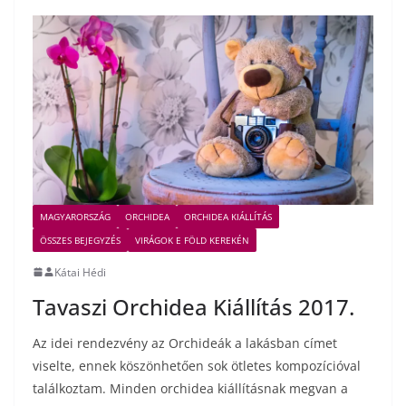
MAGYARORSZÁG
ORCHIDEA
ORCHIDEA KIÁLLÍTÁS
ÖSSZES BEJEGYZÉS
VIRÁGOK E FÖLD KEREKÉN
Kátai Hédi
Tavaszi Orchidea Kiállítás 2017.
Az idei rendezvény az Orchideák a lakásban címet
viselte, ennek köszönhetően sok ötletes kompozícióval
találkoztam. Minden orchidea kiállításnak megvan a