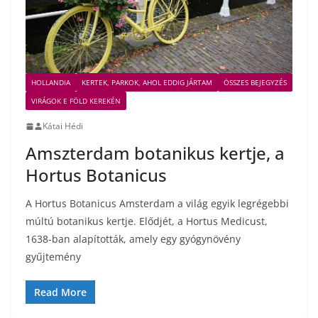
HOLLANDIA
KERTEK, PARKOK, AHOL EDDIG JÁRTAM
ÖSSZES BEJEGYZÉS
VIRÁGOK E FÖLD KEREKÉN
Kátai Hédi
Amszterdam botanikus kertje, a
Hortus Botanicus
A Hortus Botanicus Amsterdam a világ egyik legrégebbi
múltú botanikus kertje. Elődjét, a Hortus Medicust,
1638-ban alapították, amely egy gyógynövény
gyűjtemény
Read More