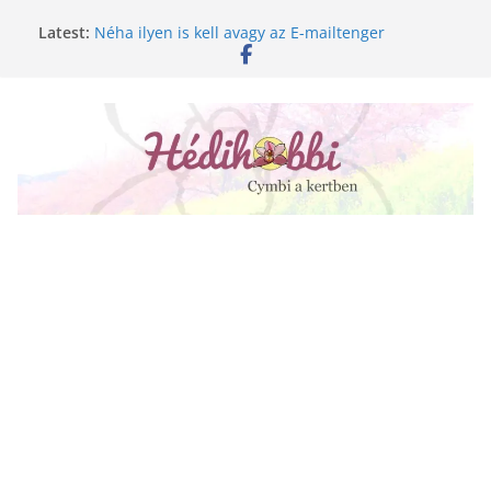
Skip
Latest:
Néha ilyen is kell avagy az E-mailtenger
to
Golgotavirág nevelése magról
content
Keukenhof 2020.
Növényápolási tippek, amiket jobb, ha elfelejtesz
A lepkeorchidea és a fűtésszezon