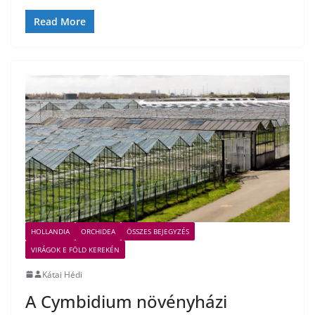
Read More
HOLLANDIA
ORCHIDEA
ÖSSZES BEJEGYZÉS
VIRÁGOK E FÖLD KEREKÉN
Kátai Hédi
A Cymbidium növényházi