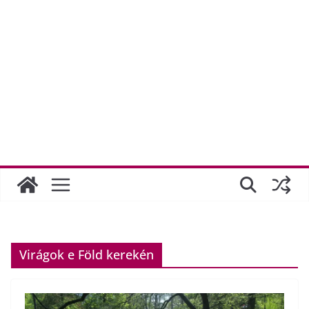
Virágok e Föld kerekén