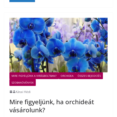
MIRE FIGYELJÜNK A VIRÁGBOLTBAN?
ORCHIDEA
ÖSSZES BEJEGYZÉS
SZOBANÖVÉNYEK
Kátai Hédi
Mire figyeljünk, ha orchideát
vásárolunk?