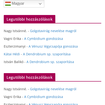
Magyar
Legutóbbi hozzászólások
Nagy Istvánné.
-
Golgotavirág nevelése magról
Vagni Erika
-
A Cymbidium gondozása
Eszterzimanyi
-
A Vénusz légycsapója gonozása
Kátai Hédi
-
A Dendrobium sp. szaporítása
István Balikó
-
A Dendrobium sp. szaporítása
Legutóbbi hozzászólások
Nagy Istvánné.
-
Golgotavirág nevelése magról
Vagni Erika
-
A Cymbidium gondozása
Eszterzimanyi
-
A Vénusz légycsapója gonozása