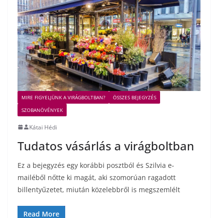
MIRE FIGYELJÜNK A VIRÁGBOLTBAN?
ÖSSZES BEJEGYZÉS
SZOBANÖVÉNYEK
Kátai Hédi
Tudatos vásárlás a virágboltban
Ez a bejegyzés egy korábbi posztból és Szilvia e-
mailéből nőtte ki magát, aki szomorúan ragadott
billentyűzetet, miután közelebbről is megszemlélt
Read More