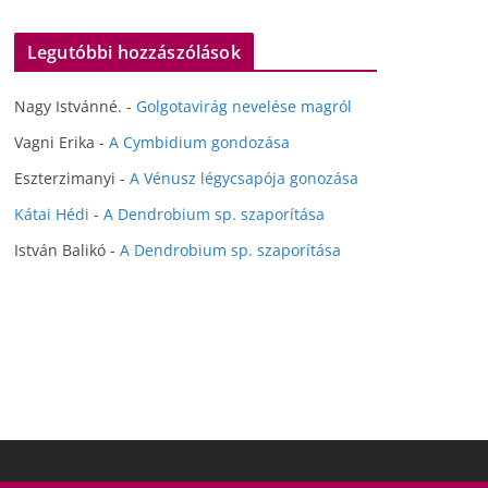
Legutóbbi hozzászólások
Nagy Istvánné.
-
Golgotavirág nevelése magról
Vagni Erika
-
A Cymbidium gondozása
Eszterzimanyi
-
A Vénusz légycsapója gonozása
Kátai Hédi
-
A Dendrobium sp. szaporítása
István Balikó
-
A Dendrobium sp. szaporítása