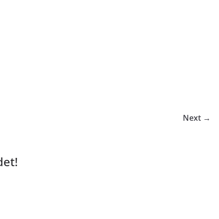
Next →
et!