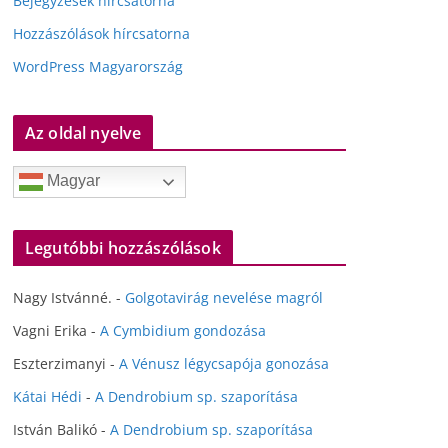
Bejegyzések hírcsatorna
Hozzászólások hírcsatorna
WordPress Magyarország
Az oldal nyelve
Magyar
Legutóbbi hozzászólások
Nagy Istvánné.
-
Golgotavirág nevelése magról
Vagni Erika
-
A Cymbidium gondozása
Eszterzimanyi
-
A Vénusz légycsapója gonozása
Kátai Hédi
-
A Dendrobium sp. szaporítása
István Balikó
-
A Dendrobium sp. szaporítása