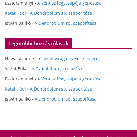
Eszterzimanyi
-
A Vénusz légycsapója gonozása
Kátai Hédi
-
A Dendrobium sp. szaporítása
István Balikó
-
A Dendrobium sp. szaporítása
Legutóbbi hozzászólások
Nagy Istvánné.
-
Golgotavirág nevelése magról
Vagni Erika
-
A Cymbidium gondozása
Eszterzimanyi
-
A Vénusz légycsapója gonozása
Kátai Hédi
-
A Dendrobium sp. szaporítása
István Balikó
-
A Dendrobium sp. szaporítása