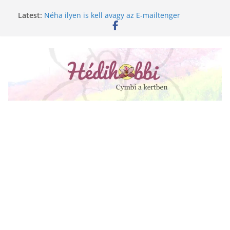
Skip
Latest:
Néha ilyen is kell avagy az E-mailtenger
to
Golgotavirág nevelése magról
content
Keukenhof 2020.
Növényápolási tippek, amiket jobb, ha elfelejtesz
A lepkeorchidea és a fűtésszezon