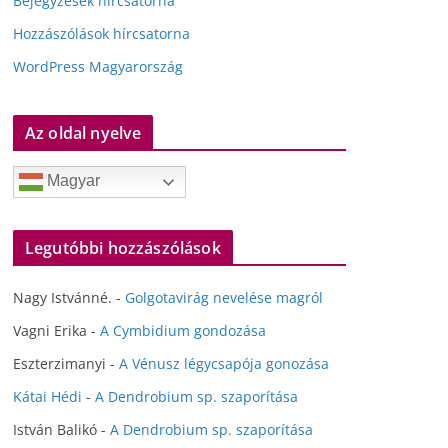
Bejegyzések hírcsatorna
Hozzászólások hírcsatorna
WordPress Magyarország
Az oldal nyelve
Magyar
Legutóbbi hozzászólások
Nagy Istvánné.
-
Golgotavirág nevelése magról
Vagni Erika
-
A Cymbidium gondozása
Eszterzimanyi
-
A Vénusz légycsapója gonozása
Kátai Hédi
-
A Dendrobium sp. szaporítása
István Balikó
-
A Dendrobium sp. szaporítása