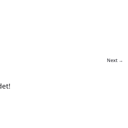
Next →
et!