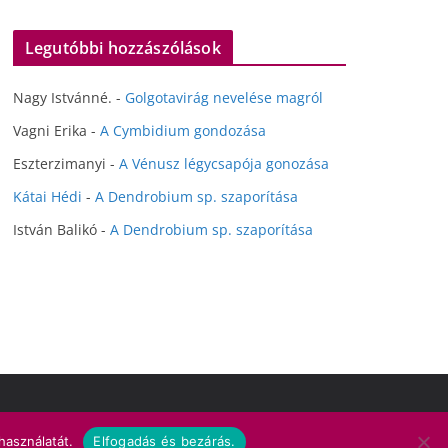
Legutóbbi hozzászólások
Nagy Istvánné.
-
Golgotavirág nevelése magról
Vagni Erika
-
A Cymbidium gondozása
Eszterzimanyi
-
A Vénusz légycsapója gonozása
Kátai Hédi
-
A Dendrobium sp. szaporítása
István Balikó
-
A Dendrobium sp. szaporítása
használatát.
Elfogadás és bezárás.