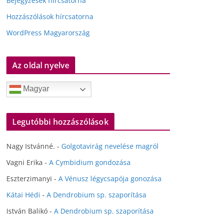
Bejegyzések hírcsatorna
Hozzászólások hírcsatorna
WordPress Magyarország
Az oldal nyelve
Magyar
Legutóbbi hozzászólások
Nagy Istvánné.
-
Golgotavirág nevelése magról
Vagni Erika
-
A Cymbidium gondozása
Eszterzimanyi
-
A Vénusz légycsapója gonozása
Kátai Hédi
-
A Dendrobium sp. szaporítása
István Balikó
-
A Dendrobium sp. szaporítása