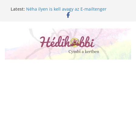
Skip
Latest:
Néha ilyen is kell avagy az E-mailtenger
to
Golgotavirág nevelése magról
content
Keukenhof 2020.
Növényápolási tippek, amiket jobb, ha elfelejtesz
A lepkeorchidea és a fűtésszezon