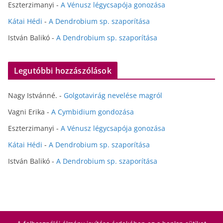
Eszterzimanyi
-
A Vénusz légycsapója gonozása
Kátai Hédi
-
A Dendrobium sp. szaporítása
István Balikó
-
A Dendrobium sp. szaporítása
Legutóbbi hozzászólások
Nagy Istvánné.
-
Golgotavirág nevelése magról
Vagni Erika
-
A Cymbidium gondozása
Eszterzimanyi
-
A Vénusz légycsapója gonozása
Kátai Hédi
-
A Dendrobium sp. szaporítása
István Balikó
-
A Dendrobium sp. szaporítása