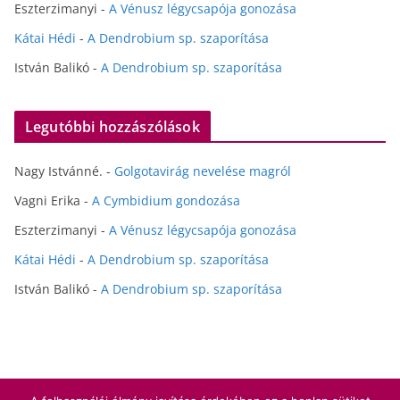
Eszterzimanyi
-
A Vénusz légycsapója gonozása
Kátai Hédi
-
A Dendrobium sp. szaporítása
István Balikó
-
A Dendrobium sp. szaporítása
Legutóbbi hozzászólások
Nagy Istvánné.
-
Golgotavirág nevelése magról
Vagni Erika
-
A Cymbidium gondozása
Eszterzimanyi
-
A Vénusz légycsapója gonozása
Kátai Hédi
-
A Dendrobium sp. szaporítása
István Balikó
-
A Dendrobium sp. szaporítása