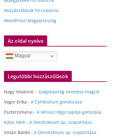
Bejegyzések hírcsatorna
Hozzászólások hírcsatorna
WordPress Magyarország
Az oldal nyelve
Magyar
Legutóbbi hozzászólások
Nagy Istvánné.
-
Golgotavirág nevelése magról
Vagni Erika
-
A Cymbidium gondozása
Eszterzimanyi
-
A Vénusz légycsapója gonozása
Kátai Hédi
-
A Dendrobium sp. szaporítása
István Balikó
-
A Dendrobium sp. szaporítása