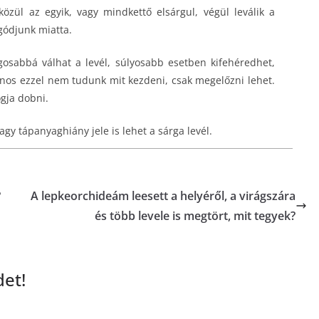
közül az egyik, vagy mindkettő elsárgul, végül leválik a
gódjunk miatta.
gosabbá válhat a levél, súlyosabb esetben kifehéredhet,
jnos ezzel nem tudunk mit kezdeni, csak megelőzni lehet.
ogja dobni.
gy tápanyaghiány jele is lehet a sárga levél.
?
A lepkeorchideám leesett a helyéről, a virágszára
és több levele is megtört, mit tegyek?
et!