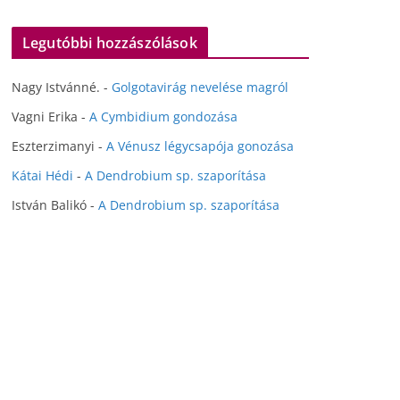
Legutóbbi hozzászólások
Nagy Istvánné.
-
Golgotavirág nevelése magról
Vagni Erika
-
A Cymbidium gondozása
Eszterzimanyi
-
A Vénusz légycsapója gonozása
Kátai Hédi
-
A Dendrobium sp. szaporítása
István Balikó
-
A Dendrobium sp. szaporítása