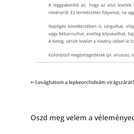
A leggyakoribb az, hogy az alsó levelek 
növényről. Ez természetes folyamat, ne ag
Napégés következtében is sárgulhat, vilá
vagy bebarnulhat, esetleg kilyukadhat. Sa
A beteg, sérült levelet a növény idővel le f
Különböző megbetegedések (pl. vírusos), va
Levághatom a lepkeorchideám virágszárát
Oszd meg velem a véleményed