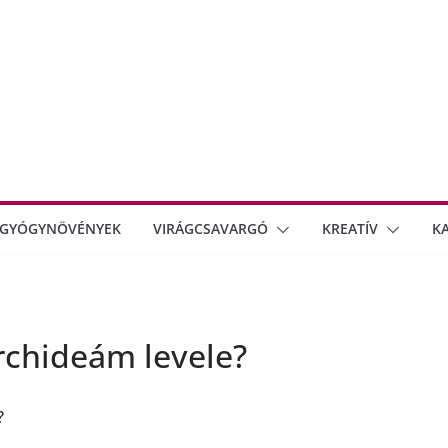
GYÓGYNÖVÉNYEK
VIRÁGCSAVARGÓ
KREATÍV
K
rchideám levele?
?