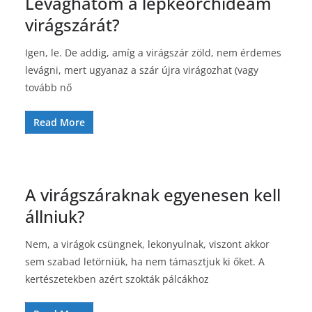
Levághatom a lepkeorchideám
virágszárát?
Igen, le. De addig, amíg a virágszár zöld, nem érdemes
levágni, mert ugyanaz a szár újra virágozhat (vagy
tovább nő
Read More
A virágszáraknak egyenesen kell
állniuk?
Nem, a virágok csüngnek, lekonyulnak, viszont akkor
sem szabad letörniük, ha nem támasztjuk ki őket. A
kertészetekben azért szokták pálcákhoz