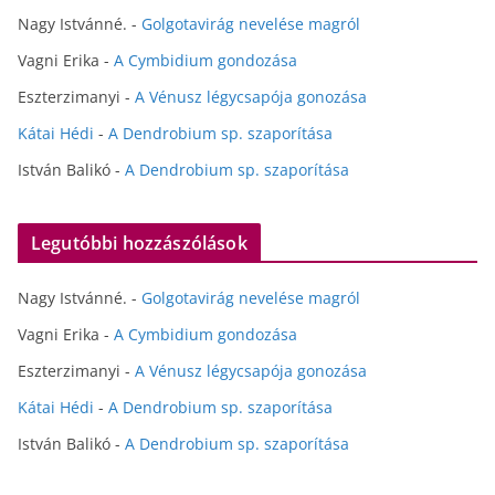
Nagy Istvánné.
-
Golgotavirág nevelése magról
Vagni Erika
-
A Cymbidium gondozása
Eszterzimanyi
-
A Vénusz légycsapója gonozása
Kátai Hédi
-
A Dendrobium sp. szaporítása
István Balikó
-
A Dendrobium sp. szaporítása
Legutóbbi hozzászólások
Nagy Istvánné.
-
Golgotavirág nevelése magról
Vagni Erika
-
A Cymbidium gondozása
Eszterzimanyi
-
A Vénusz légycsapója gonozása
Kátai Hédi
-
A Dendrobium sp. szaporítása
István Balikó
-
A Dendrobium sp. szaporítása