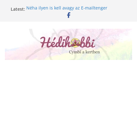
Skip
Néha ilyen is kell avagy az E-mailtenger
Latest:
to
Golgotavirág nevelése magról
content
Keukenhof 2020.
Növényápolási tippek, amiket jobb, ha elfelejtesz
A lepkeorchidea és a fűtésszezon