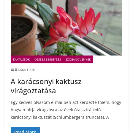
KAKTUSZOK
ÖSSZES BEJEGYZÉS
SZOBANÖVÉNYEK
Kátai Hédi
A karácsonyi kaktusz
virágoztatása
Egy kedves olvasóm e-mailben azt kérdezte tőlem, hogy
hogyan bírja virágzásra az évek óta sztrájkoló
karácsonyi kaktuszát (Schlumbergera truncata). A
Read More