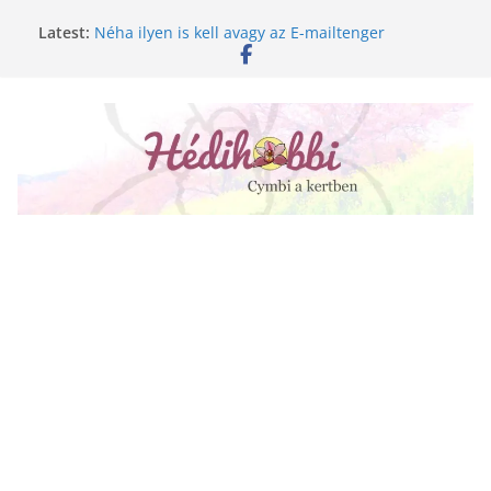
Skip
Latest:
Néha ilyen is kell avagy az E-mailtenger
to
Golgotavirág nevelése magról
content
Keukenhof 2020.
Növényápolási tippek, amiket jobb, ha elfelejtesz
A lepkeorchidea és a fűtésszezon