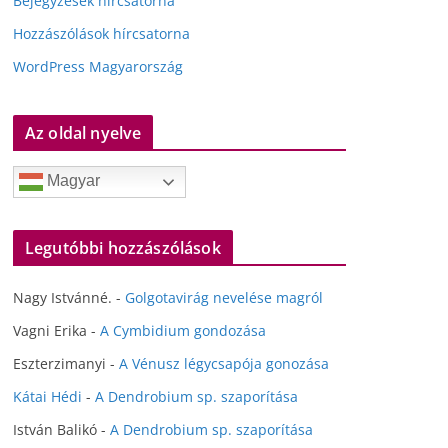
Bejegyzések hírcsatorna
Hozzászólások hírcsatorna
WordPress Magyarország
Az oldal nyelve
Magyar
Legutóbbi hozzászólások
Nagy Istvánné.
-
Golgotavirág nevelése magról
Vagni Erika
-
A Cymbidium gondozása
Eszterzimanyi
-
A Vénusz légycsapója gonozása
Kátai Hédi
-
A Dendrobium sp. szaporítása
István Balikó
-
A Dendrobium sp. szaporítása