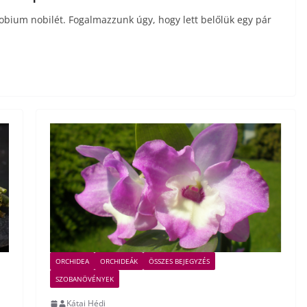
obium nobilét. Fogalmazzunk úgy, hogy lett belőlük egy pár
ORCHIDEA
ORCHIDEÁK
ÖSSZES BEJEGYZÉS
SZOBANÖVÉNYEK
Kátai Hédi