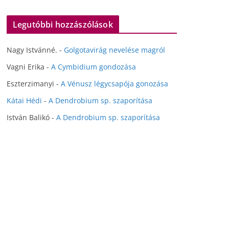
Legutóbbi hozzászólások
Nagy Istvánné.
-
Golgotavirág nevelése magról
Vagni Erika
-
A Cymbidium gondozása
Eszterzimanyi
-
A Vénusz légycsapója gonozása
Kátai Hédi
-
A Dendrobium sp. szaporítása
István Balikó
-
A Dendrobium sp. szaporítása