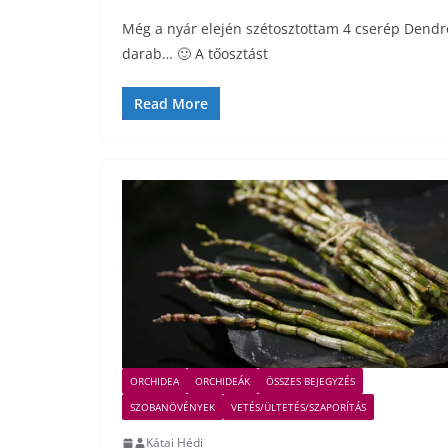
Még a nyár elején szétosztottam 4 cserép Dendr
darab… 🙂 A tőosztást
Read More
ORCHIDEA
ORCHIDEÁK
ÖSSZES BEJEGYZÉS
SZOBANÖVÉNYEK
VETÉS/ÜLTETÉS/SZAPORÍTÁS
Kátai Hédi