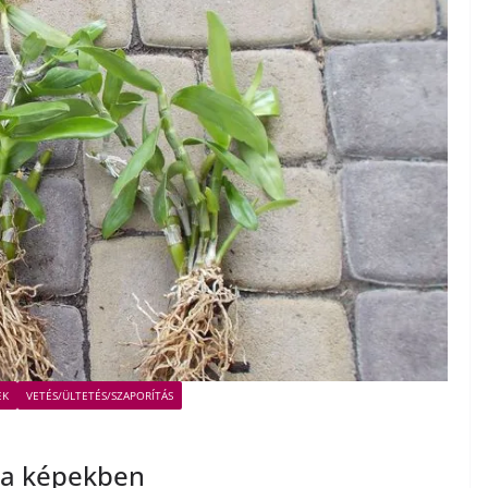
EK
VETÉS/ÜLTETÉS/SZAPORÍTÁS
sa képekben