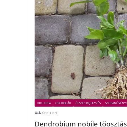
ORCHIDEA
ORCHIDEÁK
ÖSSZES BEJEGYZÉS
SZOBANÖVÉNY
Kátai Hédi
Dendrobium nobile tőosztá