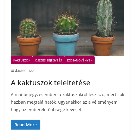
KAKTUSZOK
ÖSSZES BEJEGYZÉS
SZOBANÖVÉNYEK
Kátai Hédi
A kaktuszok teleltetése
A mai bejegyzésemben a kaktuszokról lesz szó, mert sok
házban megtalálhatók, ugyanakkor az a véleményem,
hogy az emberek többsége keveset
Read More