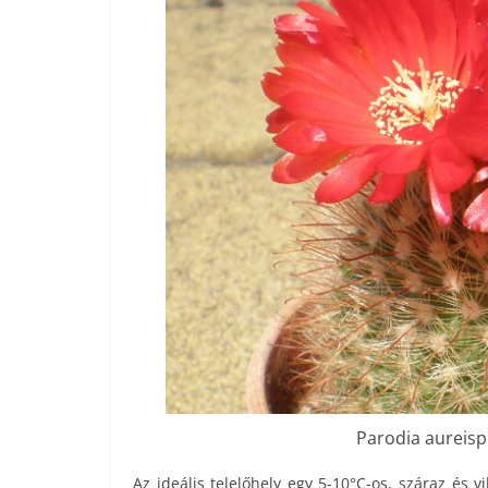
Parodia aureisp
Az ideális telelőhely egy 5-10°C-os, száraz és 