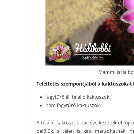
Mammillaria boo
Teleltetés szempontjából a kaktuszokat 
fagytűrő ill. télálló kaktuszok,
nem fagytűrő kaktuszok.
A télálló kaktuszok pár éve kezdtek el (újr
belőlük, s télen is kint maradhatnak, 