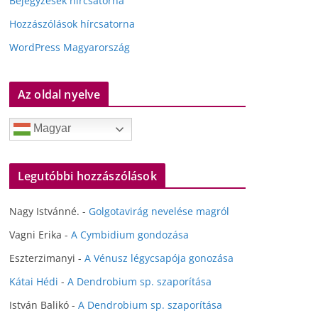
Bejegyzések hírcsatorna
Hozzászólások hírcsatorna
WordPress Magyarország
Az oldal nyelve
Magyar
Legutóbbi hozzászólások
Nagy Istvánné.
-
Golgotavirág nevelése magról
Vagni Erika
-
A Cymbidium gondozása
Eszterzimanyi
-
A Vénusz légycsapója gonozása
Kátai Hédi
-
A Dendrobium sp. szaporítása
István Balikó
-
A Dendrobium sp. szaporítása