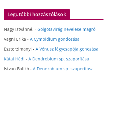
Legutóbbi hozzászólások
Nagy Istvánné.
-
Golgotavirág nevelése magról
Vagni Erika
-
A Cymbidium gondozása
Eszterzimanyi
-
A Vénusz légycsapója gonozása
Kátai Hédi
-
A Dendrobium sp. szaporítása
István Balikó
-
A Dendrobium sp. szaporítása