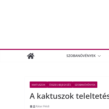
SZOBANÖVÉNYEK
KAKTUSZOK
ÖSSZES BEJEGYZÉS
SZOBANÖVÉNYEK
A kaktuszok telelteté
Kátai Hédi