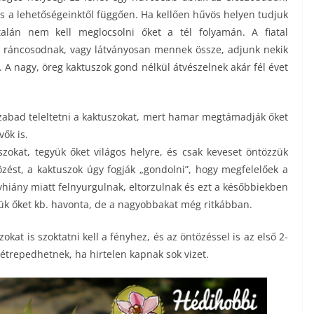
és a lehetőségeinktől függően. Ha kellően hűvös helyen tudjuk
ltalán nem kell meglocsolni őket a tél folyamán. A fiatal
n ráncosodnak, vagy látványosan mennek össze, adjunk nekik
it. A nagy, öreg kaktuszok gond nélkül átvészelnek akár fél évet
abad teleltetni a kaktuszokat, mert hamar megtámadják őket
ők is.
szokat, tegyük őket világos helyre, és csak keveset öntözzük
özést, a kaktuszok úgy fogják „gondolni”, hogy megfelelőek a
yhiány miatt felnyurgulnak, eltorzulnak és ezt a későbbiekben
zük őket kb. havonta, de a nagyobbakat még ritkábban.
at is szoktatni kell a fényhez, és az öntözéssel is az első 2-
trepedhetnek, ha hirtelen kapnak sok vizet.