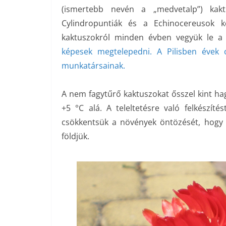
(ismertebb nevén a „medvetalp”) kak
Cylindropuntiák és a Echinocereusok k
kaktuszokról minden évben vegyük le a
képesek megtelepedni. A Pilisben évek
munkatársainak.
A nem fagytűrő kaktuszokat ősszel kint ha
+5 °C alá. A teleltetésre való felkészí
csökkentsük a növények öntözését, hogy m
földjük.