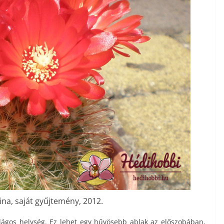
ina, saját gyűjtemény, 2012.
világos helység. Ez lehet egy hűvösebb ablak az előszobában,