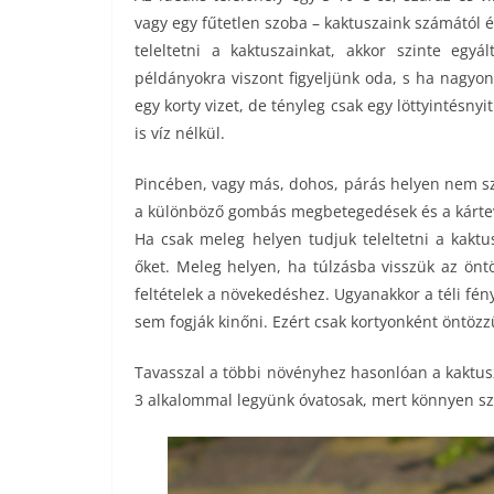
vagy egy fűtetlen szoba – kaktuszaink számától 
teleltetni a kaktuszainkat, akkor szinte egyá
példányokra viszont figyeljünk oda, s ha nagyo
egy korty vizet, de tényleg csak egy löttyintésny
is víz nélkül.
Pincében, vagy más, dohos, párás helyen nem sz
a különböző gombás megbetegedések és a kártev
Ha csak meleg helyen tudjuk teleltetni a kaktu
őket. Meleg helyen, ha túlzásba visszük az önt
feltételek a növekedéshez. Ugyanakkor a téli fén
sem fogják kinőni. Ezért csak kortyonként öntöz
Tavasszal a többi növényhez hasonlóan a kaktuszok
3 alkalommal legyünk óvatosak, mert könnyen szé