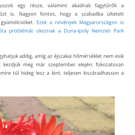
tuszok egy része, valamint akadnak fagytűrők a
özt is. Nagyon fontos, hogy a szabadba ültetett
 gyümölcsöket.
Ezek a növények Magyarországon is
 óta problémát okoznak a Duna-Ipoly Nemzeti Park
gyhatjuk addig, amíg az éjszakai hőmérséklet nem esik
tést kezdjük meg már szeptember elején: fokozatosan
ire túl hideg lesz a kint, teljesen kiszáradhasson a