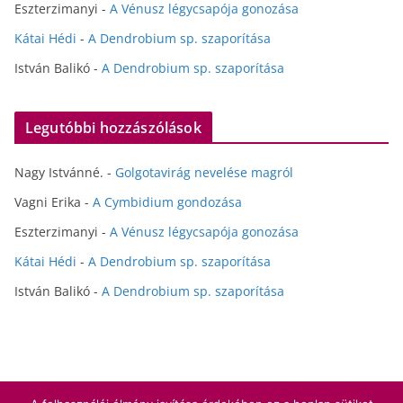
Eszterzimanyi
-
A Vénusz légycsapója gonozása
Kátai Hédi
-
A Dendrobium sp. szaporítása
István Balikó
-
A Dendrobium sp. szaporítása
Legutóbbi hozzászólások
Nagy Istvánné.
-
Golgotavirág nevelése magról
Vagni Erika
-
A Cymbidium gondozása
Eszterzimanyi
-
A Vénusz légycsapója gonozása
Kátai Hédi
-
A Dendrobium sp. szaporítása
István Balikó
-
A Dendrobium sp. szaporítása