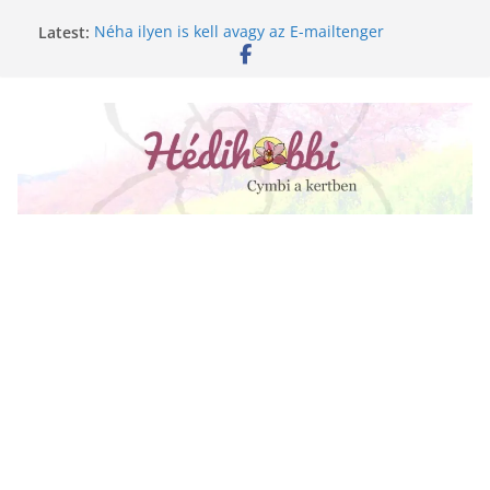
Skip
Latest:
Néha ilyen is kell avagy az E-mailtenger
to
Golgotavirág nevelése magról
content
Keukenhof 2020.
Növényápolási tippek, amiket jobb, ha elfelejtesz
A lepkeorchidea és a fűtésszezon