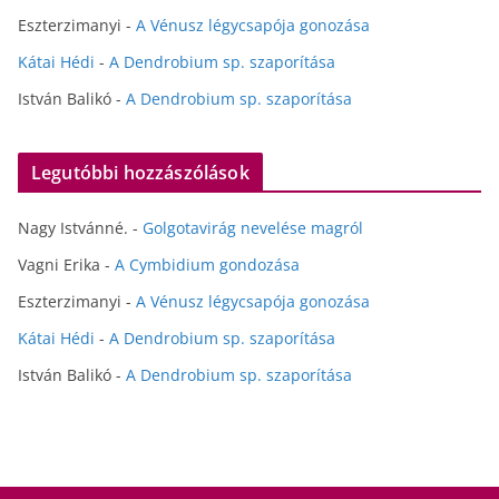
Eszterzimanyi
-
A Vénusz légycsapója gonozása
Kátai Hédi
-
A Dendrobium sp. szaporítása
István Balikó
-
A Dendrobium sp. szaporítása
Legutóbbi hozzászólások
Nagy Istvánné.
-
Golgotavirág nevelése magról
Vagni Erika
-
A Cymbidium gondozása
Eszterzimanyi
-
A Vénusz légycsapója gonozása
Kátai Hédi
-
A Dendrobium sp. szaporítása
István Balikó
-
A Dendrobium sp. szaporítása