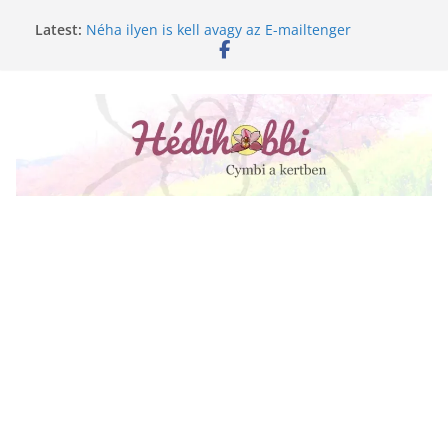
Skip
Latest:
Néha ilyen is kell avagy az E-mailtenger
to
Golgotavirág nevelése magról
content
Keukenhof 2020.
Növényápolási tippek, amiket jobb, ha elfelejtesz
A lepkeorchidea és a fűtésszezon