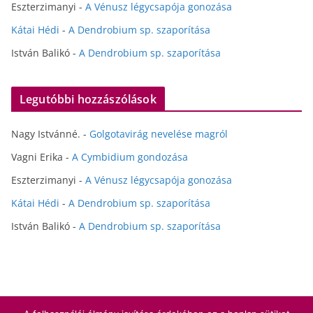
Eszterzimanyi
-
A Vénusz légycsapója gonozása
Kátai Hédi
-
A Dendrobium sp. szaporítása
István Balikó
-
A Dendrobium sp. szaporítása
Legutóbbi hozzászólások
Nagy Istvánné.
-
Golgotavirág nevelése magról
Vagni Erika
-
A Cymbidium gondozása
Eszterzimanyi
-
A Vénusz légycsapója gonozása
Kátai Hédi
-
A Dendrobium sp. szaporítása
István Balikó
-
A Dendrobium sp. szaporítása