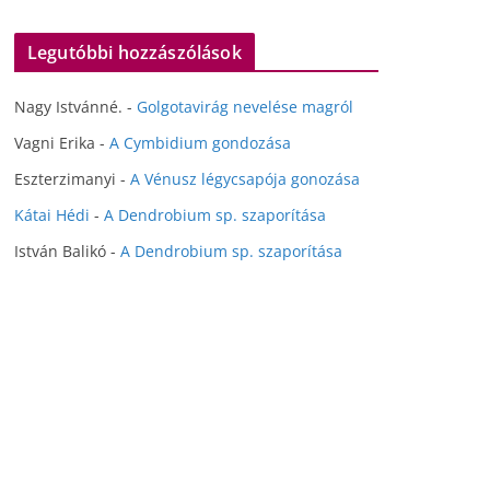
Legutóbbi hozzászólások
Nagy Istvánné.
-
Golgotavirág nevelése magról
Vagni Erika
-
A Cymbidium gondozása
Eszterzimanyi
-
A Vénusz légycsapója gonozása
Kátai Hédi
-
A Dendrobium sp. szaporítása
István Balikó
-
A Dendrobium sp. szaporítása