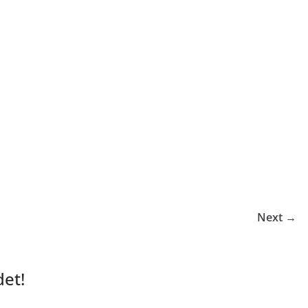
Next →
et!