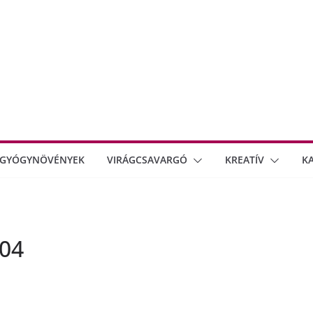
GYÓGYNÖVÉNYEK
VIRÁGCSAVARGÓ
KREATÍV
K
004