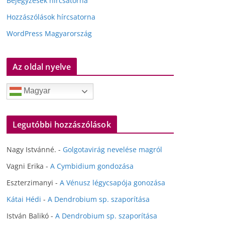
Bejegyzések hírcsatorna
Hozzászólások hírcsatorna
WordPress Magyarország
Az oldal nyelve
Magyar
Legutóbbi hozzászólások
Nagy Istvánné.
-
Golgotavirág nevelése magról
Vagni Erika
-
A Cymbidium gondozása
Eszterzimanyi
-
A Vénusz légycsapója gonozása
Kátai Hédi
-
A Dendrobium sp. szaporítása
István Balikó
-
A Dendrobium sp. szaporítása