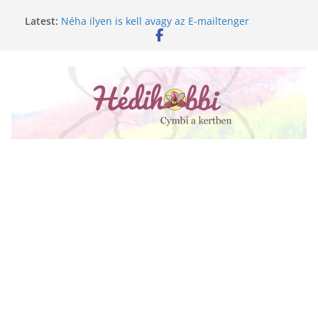
Skip
Latest:
Néha ilyen is kell avagy az E-mailtenger
to
Golgotavirág nevelése magról
content
Keukenhof 2020.
Növényápolási tippek, amiket jobb, ha elfelejtesz
A lepkeorchidea és a fűtésszezon