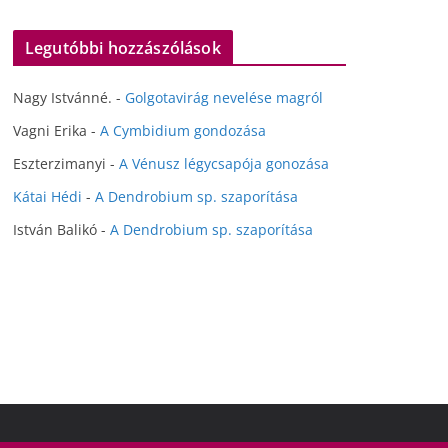
Legutóbbi hozzászólások
Nagy Istvánné.
-
Golgotavirág nevelése magról
Vagni Erika
-
A Cymbidium gondozása
Eszterzimanyi
-
A Vénusz légycsapója gonozása
Kátai Hédi
-
A Dendrobium sp. szaporítása
István Balikó
-
A Dendrobium sp. szaporítása