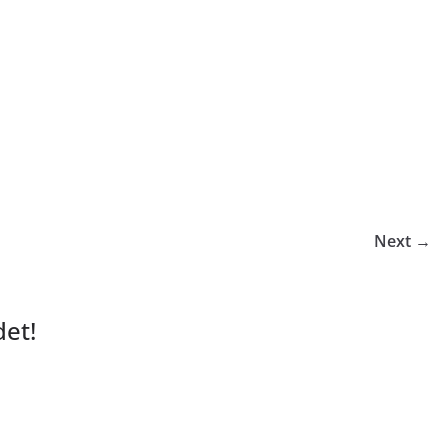
Next →
et!