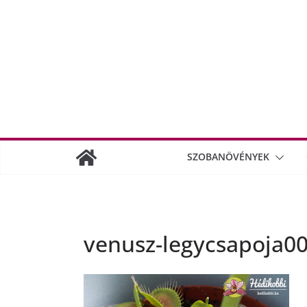
SZOBANÖVÉNYEK
venusz-legycsapoja0