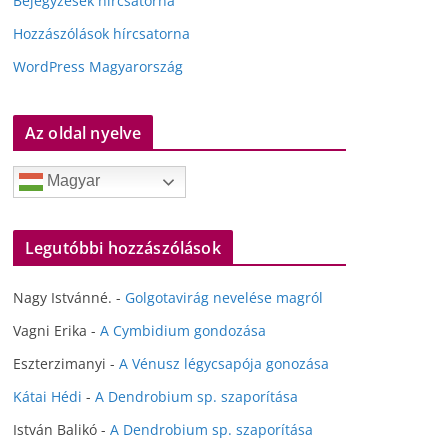
Bejegyzések hírcsatorna
Hozzászólások hírcsatorna
WordPress Magyarország
Az oldal nyelve
Magyar
Legutóbbi hozzászólások
Nagy Istvánné.
-
Golgotavirág nevelése magról
Vagni Erika
-
A Cymbidium gondozása
Eszterzimanyi
-
A Vénusz légycsapója gonozása
Kátai Hédi
-
A Dendrobium sp. szaporítása
István Balikó
-
A Dendrobium sp. szaporítása