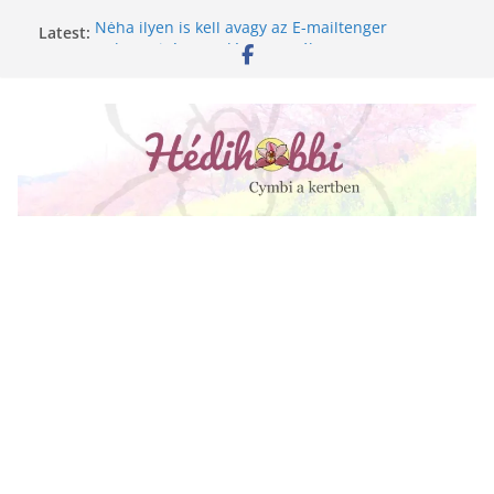
Skip
Néha ilyen is kell avagy az E-mailtenger
Latest:
to
Golgotavirág nevelése magról
content
Keukenhof 2020.
Növényápolási tippek, amiket jobb, ha elfelejtesz
A lepkeorchidea és a fűtésszezon