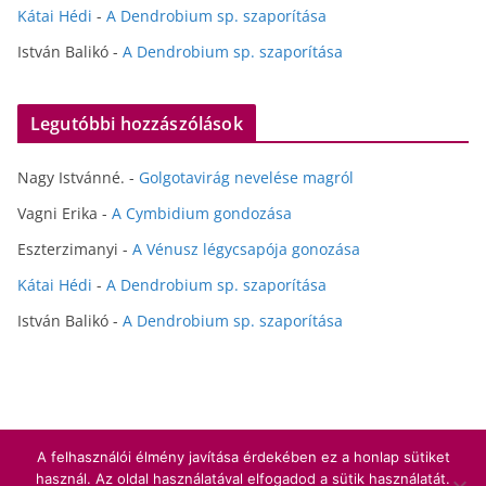
Kátai Hédi
-
A Dendrobium sp. szaporítása
István Balikó
-
A Dendrobium sp. szaporítása
Legutóbbi hozzászólások
Nagy Istvánné.
-
Golgotavirág nevelése magról
Vagni Erika
-
A Cymbidium gondozása
Eszterzimanyi
-
A Vénusz légycsapója gonozása
Kátai Hédi
-
A Dendrobium sp. szaporítása
István Balikó
-
A Dendrobium sp. szaporítása
A felhasználói élmény javítása érdekében ez a honlap sütiket
Copyright © 2026
Hédihobbi
. All rights reserved.
használ. Az oldal használatával elfogadod a sütik használatát.