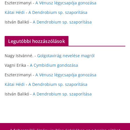
Eszterzimanyi
-
A Vénusz légycsapója gonozása
Kátai Hédi
-
A Dendrobium sp. szaporítása
István Balikó
-
A Dendrobium sp. szaporítása
Legutóbbi hozzászólások
Nagy Istvánné.
-
Golgotavirág nevelése magról
Vagni Erika
-
A Cymbidium gondozása
Eszterzimanyi
-
A Vénusz légycsapója gonozása
Kátai Hédi
-
A Dendrobium sp. szaporítása
István Balikó
-
A Dendrobium sp. szaporítása