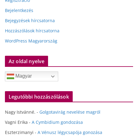
Regisztráció
Bejelentkezés
Bejegyzések hírcsatorna
Hozzászólások hírcsatorna
WordPress Magyarország
Az oldal nyelve
Magyar
Legutóbbi hozzászólások
Nagy Istvánné.
-
Golgotavirág nevelése magról
Vagni Erika
-
A Cymbidium gondozása
Eszterzimanyi
-
A Vénusz légycsapója gonozása