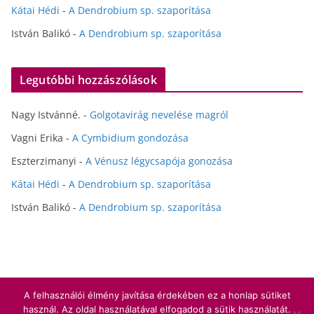
Kátai Hédi
-
A Dendrobium sp. szaporítása
István Balikó
-
A Dendrobium sp. szaporítása
Legutóbbi hozzászólások
Nagy Istvánné.
-
Golgotavirág nevelése magról
Vagni Erika
-
A Cymbidium gondozása
Eszterzimanyi
-
A Vénusz légycsapója gonozása
Kátai Hédi
-
A Dendrobium sp. szaporítása
István Balikó
-
A Dendrobium sp. szaporítása
A felhasználói élmény javítása érdekében ez a honlap sütiket
Copyright © 2026
Hédihobbi
. All rights reserved.
használ. Az oldal használatával elfogadod a sütik használatát.