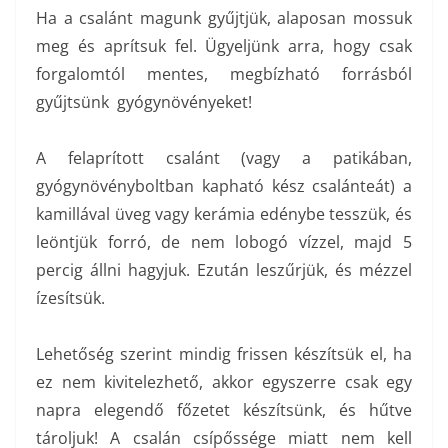
Ha a csalánt magunk gyűjtjük, alaposan mossuk
meg és aprítsuk fel. Ügyeljünk arra, hogy csak
forgalomtól mentes, megbízható forrásból
gyűjtsünk gyógynövényeket!
A felaprított csalánt (vagy a patikában,
gyógynövényboltban kapható kész csalánteát) a
kamillával üveg vagy kerámia edénybe tesszük, és
leöntjük forró, de nem lobogó vízzel, majd 5
percig állni hagyjuk. Ezután leszűrjük, és mézzel
ízesítsük.
Lehetőség szerint mindig frissen készítsük el, ha
ez nem kivitelezhető, akkor egyszerre csak egy
napra elegendő főzetet készítsünk, és hűtve
tároljuk! A csalán csípőssége miatt nem kell