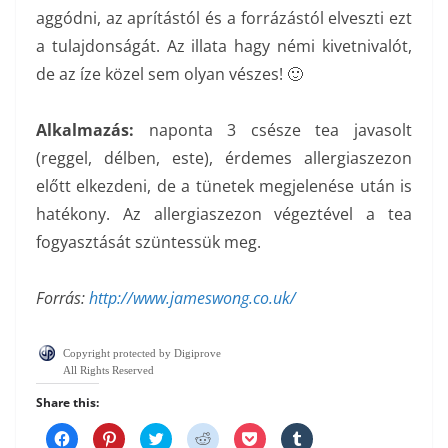
aggódni, az aprítástól és a forrázástól elveszti ezt
a tulajdonságát. Az illata hagy némi kivetnivalót,
de az íze közel sem olyan vészes! 🙂
Alkalmazás:
naponta 3 csésze tea javasolt
(reggel, délben, este), érdemes allergiaszezon
előtt elkezdeni, de a tünetek megjelenése után is
hatékony. Az allergiaszezon végeztével a tea
fogyasztását szüntessük meg.
Forrás:
http://www.jameswong.co.uk/
Copyright protected by Digiprove
All Rights Reserved
Share this:
C
C
C
C
C
C
l
l
l
l
l
l