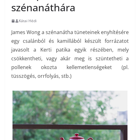
szénanáthára
Kátai Hédi
James Wong a szénanátha tüneteinek enyhítésére
egy csalánból és kamillából készült forrázatot
javasolt a Kerti patika egyik részében, mely
csökkentheti, vagy akár meg is szüntetheti a
pollenek okozta kellemetlenségeket (pl.
tüsszögés, orrfolyás, stb.)