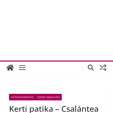
GYÓGYNÖVÉNYEK
ÖSSZES BEJEGYZÉS
Kerti patika – Csalántea