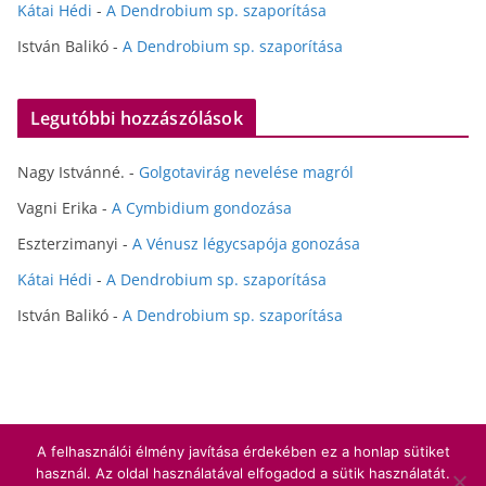
Kátai Hédi
-
A Dendrobium sp. szaporítása
István Balikó
-
A Dendrobium sp. szaporítása
Legutóbbi hozzászólások
Nagy Istvánné.
-
Golgotavirág nevelése magról
Vagni Erika
-
A Cymbidium gondozása
Eszterzimanyi
-
A Vénusz légycsapója gonozása
Kátai Hédi
-
A Dendrobium sp. szaporítása
István Balikó
-
A Dendrobium sp. szaporítása
A felhasználói élmény javítása érdekében ez a honlap sütiket
Copyright © 2026
Hédihobbi
. All rights reserved.
használ. Az oldal használatával elfogadod a sütik használatát.