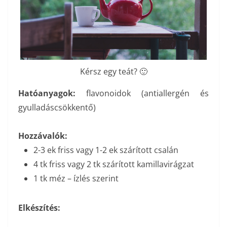
Kérsz egy teát? 🙂
Hatóanyagok:
flavonoidok (antiallergén és
gyulladáscsökkentő)
Hozzávalók:
2-3 ek friss vagy 1-2 ek szárított csalán
4 tk friss vagy 2 tk szárított kamillavirágzat
1 tk méz – ízlés szerint
Elkészítés: