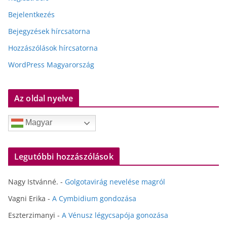
Bejelentkezés
Bejegyzések hírcsatorna
Hozzászólások hírcsatorna
WordPress Magyarország
Az oldal nyelve
Magyar
Legutóbbi hozzászólások
Nagy Istvánné.
-
Golgotavirág nevelése magról
Vagni Erika
-
A Cymbidium gondozása
Eszterzimanyi
-
A Vénusz légycsapója gonozása