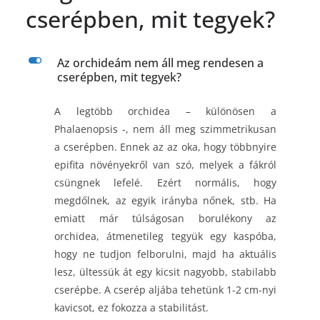
cserépben, mit tegyek?
L
Az orchideám nem áll meg rendesen a
cserépben, mit tegyek?
A legtöbb orchidea – különösen a
Phalaenopsis -, nem áll meg szimmetrikusan
a cserépben. Ennek az az oka, hogy többnyire
epifita növényekről van szó, melyek a fákról
csüngnek lefelé. Ezért normális, hogy
megdőlnek, az egyik irányba nőnek, stb. Ha
emiatt már túlságosan borulékony az
orchidea, átmenetileg tegyük egy kaspóba,
hogy ne tudjon felborulni, majd ha aktuális
lesz, ültessük át egy kicsit nagyobb, stabilabb
cserépbe. A cserép aljába tehetünk 1-2 cm-nyi
kavicsot, ez fokozza a stabilitást.