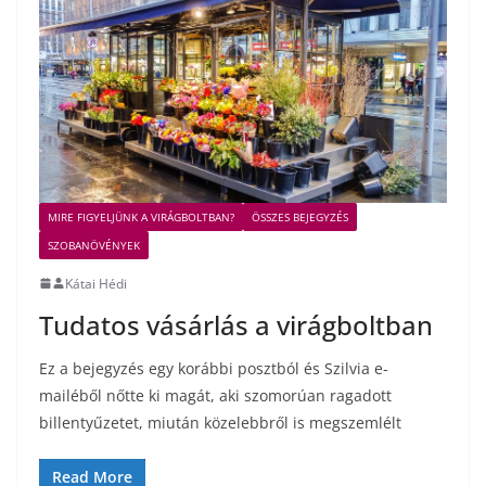
MIRE FIGYELJÜNK A VIRÁGBOLTBAN?
ÖSSZES BEJEGYZÉS
SZOBANÖVÉNYEK
Kátai Hédi
Tudatos vásárlás a virágboltban
Ez a bejegyzés egy korábbi posztból és Szilvia e-
mailéből nőtte ki magát, aki szomorúan ragadott
billentyűzetet, miután közelebbről is megszemlélt
Read More