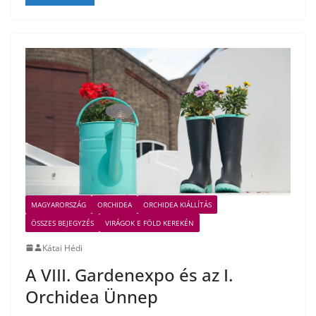
MAGYARORSZÁG
ORCHIDEA
ORCHIDEA KIÁLLÍTÁS
ÖSSZES BEJEGYZÉS
VIRÁGOK E FÖLD KEREKÉN
Kátai Hédi
A VIII. Gardenexpo és az I.
Orchidea Ünnep