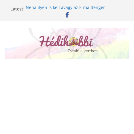
Skip
Latest:
Néha ilyen is kell avagy az E-mailtenger
to
Golgotavirág nevelése magról
content
Keukenhof 2020.
Növényápolási tippek, amiket jobb, ha elfelejtesz
A lepkeorchidea és a fűtésszezon