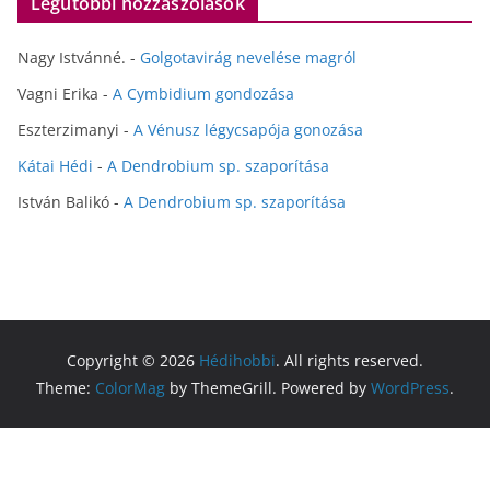
Legutóbbi hozzászólások
Nagy Istvánné.
-
Golgotavirág nevelése magról
Vagni Erika
-
A Cymbidium gondozása
Eszterzimanyi
-
A Vénusz légycsapója gonozása
Kátai Hédi
-
A Dendrobium sp. szaporítása
István Balikó
-
A Dendrobium sp. szaporítása
Copyright © 2026
Hédihobbi
. All rights reserved.
Theme:
ColorMag
by ThemeGrill. Powered by
WordPress
.