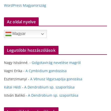
WordPress Magyarország
Az oldal nyelve
Magyar
Legutóbbi hozzászólások
Nagy Istvánné.
-
Golgotavirág nevelése magról
Vagni Erika
-
A Cymbidium gondozása
Eszterzimanyi
-
A Vénusz légycsapója gonozása
Kátai Hédi
-
A Dendrobium sp. szaporítása
István Balikó
-
A Dendrobium sp. szaporítása