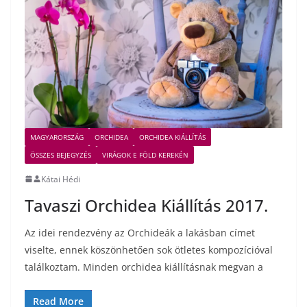
MAGYARORSZÁG
ORCHIDEA
ORCHIDEA KIÁLLÍTÁS
ÖSSZES BEJEGYZÉS
VIRÁGOK E FÖLD KEREKÉN
Kátai Hédi
Tavaszi Orchidea Kiállítás 2017.
Az idei rendezvény az Orchideák a lakásban címet
viselte, ennek köszönhetően sok ötletes kompozícióval
találkoztam. Minden orchidea kiállításnak megvan a
Read More