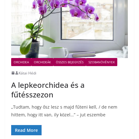
ORCHIDEA
ORCHIDEÁK
ÖSSZES BEJEGYZÉS
SZOBANÖVÉNYEK
Kátai Hédi
A lepkeorchidea és a
fűtésszezon
„Tudtam, hogy ősz lesz s majd fűteni kell, / de nem
hittem, hogy itt van, ily közel…” – jut eszembe
Read More