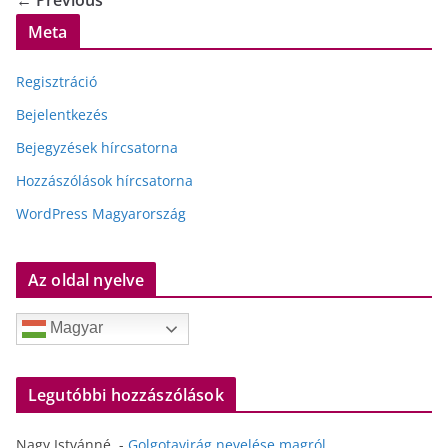
← Previous
Meta
Regisztráció
Bejelentkezés
Bejegyzések hírcsatorna
Hozzászólások hírcsatorna
WordPress Magyarország
Az oldal nyelve
Magyar
Legutóbbi hozzászólások
Nagy Istvánné.
-
Golgotavirág nevelése magról