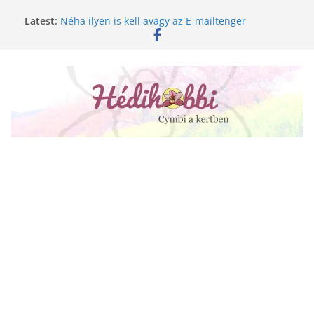
Skip
Latest:
Néha ilyen is kell avagy az E-mailtenger
to
Golgotavirág nevelése magról
content
Keukenhof 2020.
Növényápolási tippek, amiket jobb, ha elfelejtesz
A lepkeorchidea és a fűtésszezon