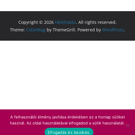
Copyright © 2026
Hédihobbi
. All rights reserved.
Theme:
ColorMag
by ThemeGrill. Powered by
WordPress
.
A felhasználói élmény javítása érdekében ez a honlap sütiket
használ. Az oldal használatával elfogadod a sütik használatát.
Elfogadás és bezárás.