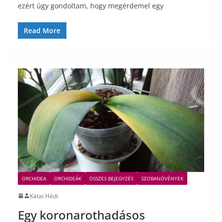
ezért úgy gondoltam, hogy megérdemel egy
Read More
ORCHIDEA
ORCHIDEÁK
ÖSSZES BEJEGYZÉS
SZOBANÖVÉNYEK
Kátai Hédi
Egy koronarothadásos