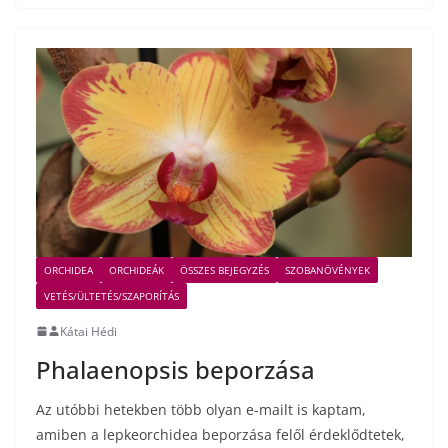
ORCHIDEA
ORCHIDEÁK
ÖSSZES BEJEGYZÉS
SZOBANÖVÉNYEK
VETÉS/ÜLTETÉS/SZAPORÍTÁS
Kátai Hédi
Phalaenopsis beporzása
Az utóbbi hetekben több olyan e-mailt is kaptam,
amiben a lepkeorchidea beporzása felől érdeklődtetek,