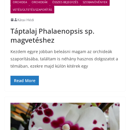
ORCHIDEA
ORCHIDEÁK
ÖSSZES BEJEGYZÉS
SZOBANÖVÉNYEK
VETÉS/ÜLTETÉS/SZAPORÍTÁS
Kátai Hédi
Táptalaj Phalaenopsis sp.
magvetéshez
Kezdem egyre jobban beleásni magam az orchideák
szaporításába, találtam is néhány hasznos dolgozatot a
témában, ezekre majd külön kitérek egy
Read More