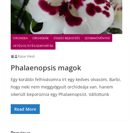
ORCHIDEA
ORCHIDEÁK
ÖSSZES BEJEGYZÉS
SZOBANÖVÉNYEK
VETÉS/ÜLTETÉS/SZAPORÍTÁS
Kátai Hédi
Phalaenopsis magok
Egy korábbi felhívásomra írt egy kedves olvasóm, Barbi,
hogy neki nem meggyógyult orchideája van, hanem
sikerült beporoznia egy Phalaenopsist. Váltottunk
Read More