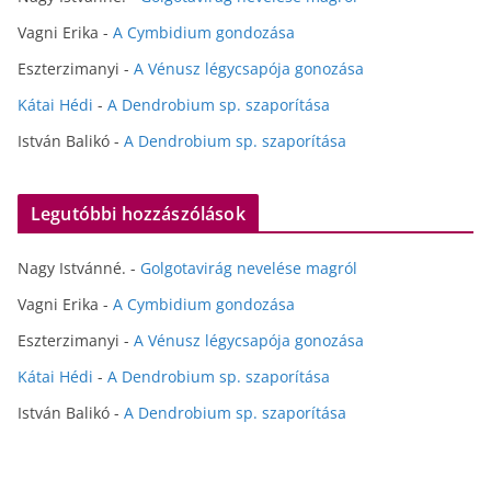
Vagni Erika
-
A Cymbidium gondozása
Eszterzimanyi
-
A Vénusz légycsapója gonozása
Kátai Hédi
-
A Dendrobium sp. szaporítása
István Balikó
-
A Dendrobium sp. szaporítása
Legutóbbi hozzászólások
Nagy Istvánné.
-
Golgotavirág nevelése magról
Vagni Erika
-
A Cymbidium gondozása
Eszterzimanyi
-
A Vénusz légycsapója gonozása
Kátai Hédi
-
A Dendrobium sp. szaporítása
István Balikó
-
A Dendrobium sp. szaporítása