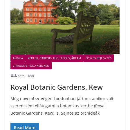
ANGLIA
KERTEK, PARKOK, AHOL EDDIG JÁRTAM
ÖSSZES BEJEGYZÉS
VIRÁGOK E FÖLD KEREKÉN
Kátai Hédi
Royal Botanic Gardens, Kew
Még november végén Londonban jártam, amikor volt
szerencsém ellátogatni a botanikus kertbe (Royal
Botanic Gardens, Kew) is. Sajnos az orchideák
Read More