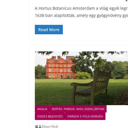
A Hortus Botanicus Amsterdam a világ egyik legr
1638-ban alapították, amely egy gyógynövény g
Read More
ANGLIA
KERTEK, PARKOK, AHOL EDDIG JÁRTAM
ÖSSZES BEJEGYZÉS
VIRÁGOK E FÖLD KEREKÉN
Kátai Hédi