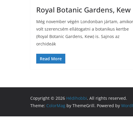
Royal Botanic Gardens, Kew
Még november végén Londonban jártam, amiko
volt szerencsém ellátogatni a botanikus kertbe
(Royal Botanic Gardens, Kew) is. Sajnos az
orchideák
Read More
Copyright © 2026
Hédihobbi
. All rights reserved.
Theme:
ColorMag
by ThemeGrill. Powered by
WordP