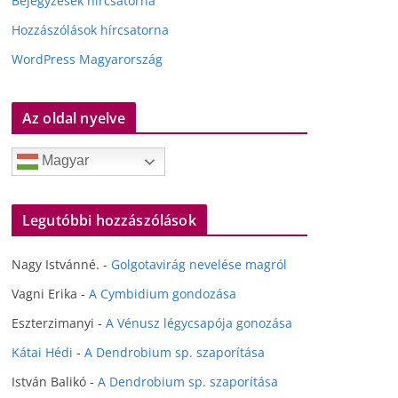
Bejegyzések hírcsatorna
Hozzászólások hírcsatorna
WordPress Magyarország
Az oldal nyelve
Magyar
Legutóbbi hozzászólások
Nagy Istvánné.
-
Golgotavirág nevelése magról
Vagni Erika
-
A Cymbidium gondozása
Eszterzimanyi
-
A Vénusz légycsapója gonozása
Kátai Hédi
-
A Dendrobium sp. szaporítása
István Balikó
-
A Dendrobium sp. szaporítása