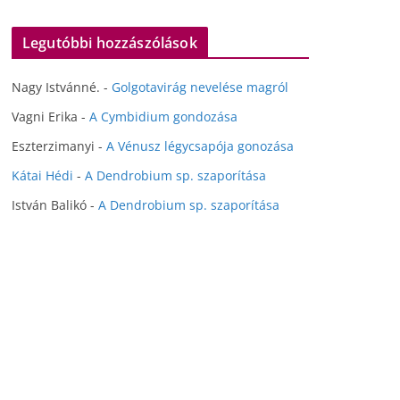
Legutóbbi hozzászólások
Nagy Istvánné.
-
Golgotavirág nevelése magról
Vagni Erika
-
A Cymbidium gondozása
Eszterzimanyi
-
A Vénusz légycsapója gonozása
Kátai Hédi
-
A Dendrobium sp. szaporítása
István Balikó
-
A Dendrobium sp. szaporítása