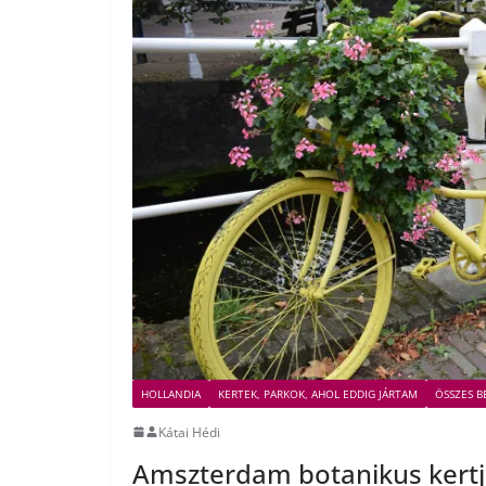
HOLLANDIA
KERTEK, PARKOK, AHOL EDDIG JÁRTAM
ÖSSZES B
Kátai Hédi
Amszterdam botanikus kertj