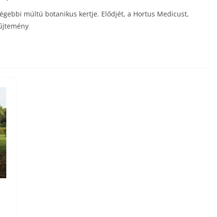
égebbi múltú botanikus kertje. Elődjét, a Hortus Medicust,
yűjtemény