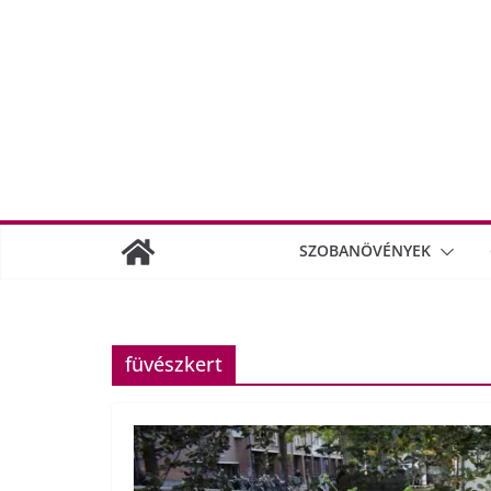
SZOBANÖVÉNYEK
füvészkert