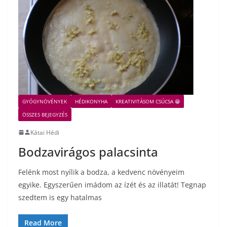
GYÓGYNÖVÉNYEK
HÉDIKONYHA
KREATIVITÁSOM CSÚCSA 😁
ÖSSZES BEJEGYZÉS
Kátai Hédi
Bodzavirágos palacsinta
Felénk most nyílik a bodza, a kedvenc növényeim
egyike. Egyszerűen imádom az ízét és az illatát! Tegnap
szedtem is egy hatalmas
Read More