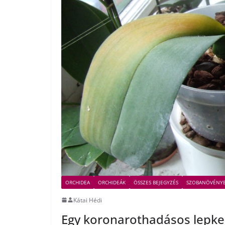
ORCHIDEA
ORCHIDEÁK
ÖSSZES BEJEGYZÉS
SZOBANÖVÉNY
Kátai Hédi
Egy koronarothadásos lepke