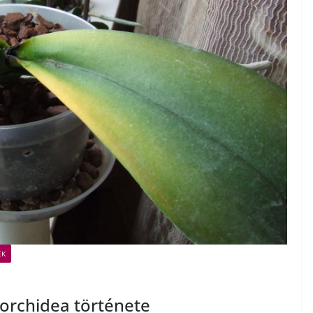
EK
orchidea története