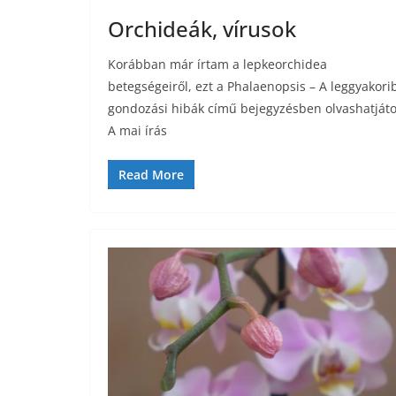
Orchideák, vírusok
Korábban már írtam a lepkeorchidea
betegségeiről, ezt a Phalaenopsis – A leggyakori
gondozási hibák című bejegyzésben olvashatjáto
A mai írás
Read More