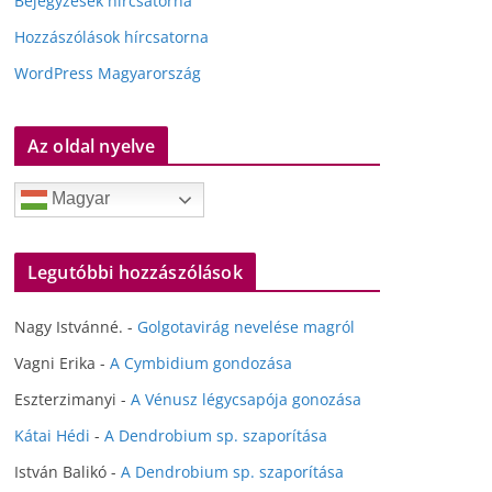
Bejegyzések hírcsatorna
Hozzászólások hírcsatorna
WordPress Magyarország
Az oldal nyelve
Magyar
Legutóbbi hozzászólások
Nagy Istvánné.
-
Golgotavirág nevelése magról
Vagni Erika
-
A Cymbidium gondozása
Eszterzimanyi
-
A Vénusz légycsapója gonozása
Kátai Hédi
-
A Dendrobium sp. szaporítása
István Balikó
-
A Dendrobium sp. szaporítása