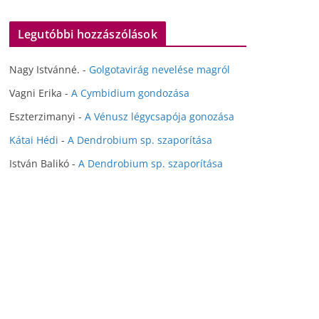
Legutóbbi hozzászólások
Nagy Istvánné.
-
Golgotavirág nevelése magról
Vagni Erika
-
A Cymbidium gondozása
Eszterzimanyi
-
A Vénusz légycsapója gonozása
Kátai Hédi
-
A Dendrobium sp. szaporítása
István Balikó
-
A Dendrobium sp. szaporítása