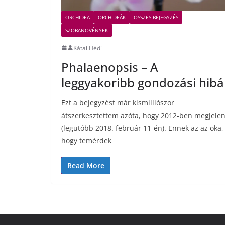
ORCHIDEA
ORCHIDEÁK
ÖSSZES BEJEGYZÉS
SZOBANÖVÉNYEK
Kátai Hédi
Phalaenopsis – A
leggyakoribb gondozási hibá
Ezt a bejegyzést már kismilliószor
átszerkesztettem azóta, hogy 2012-ben megjelen
(legutóbb 2018. február 11-én). Ennek az az oka,
hogy temérdek
Read More