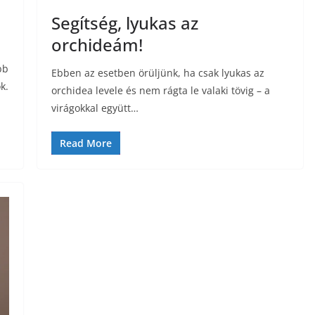
Segítség, lyukas az
orchideám!
bb
Ebben az esetben örüljünk, ha csak lyukas az
k.
orchidea levele és nem rágta le valaki tövig – a
virágokkal együtt…
Read More