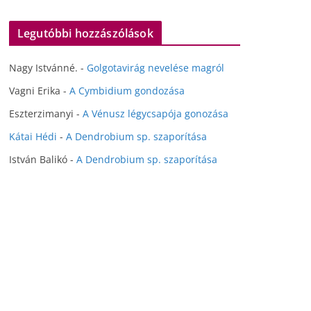
Legutóbbi hozzászólások
Nagy Istvánné.
-
Golgotavirág nevelése magról
Vagni Erika
-
A Cymbidium gondozása
Eszterzimanyi
-
A Vénusz légycsapója gonozása
Kátai Hédi
-
A Dendrobium sp. szaporítása
István Balikó
-
A Dendrobium sp. szaporítása