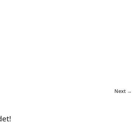
Next →
et!