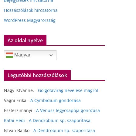
Bejegyzések hírcsatorna
Hozzászólások hírcsatorna
WordPress Magyarország
Az oldal nyelve
Magyar
Legutóbbi hozzászólások
Nagy Istvánné.
-
Golgotavirág nevelése magról
Vagni Erika
-
A Cymbidium gondozása
Eszterzimanyi
-
A Vénusz légycsapója gonozása
Kátai Hédi
-
A Dendrobium sp. szaporítása
István Balikó
-
A Dendrobium sp. szaporítása