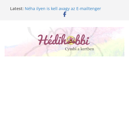
Skip
Latest:
Néha ilyen is kell avagy az E-mailtenger
to
Golgotavirág nevelése magról
content
Keukenhof 2020.
Növényápolási tippek, amiket jobb, ha elfelejtesz
A lepkeorchidea és a fűtésszezon