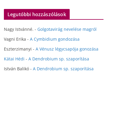
Legutóbbi hozzászólások
Nagy Istvánné.
-
Golgotavirág nevelése magról
Vagni Erika
-
A Cymbidium gondozása
Eszterzimanyi
-
A Vénusz légycsapója gonozása
Kátai Hédi
-
A Dendrobium sp. szaporítása
István Balikó
-
A Dendrobium sp. szaporítása