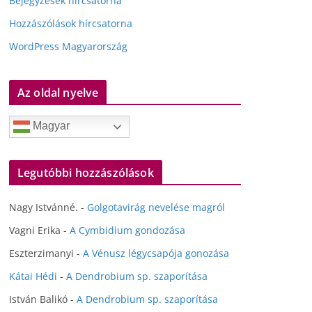
Bejegyzések hírcsatorna
Hozzászólások hírcsatorna
WordPress Magyarország
Az oldal nyelve
Magyar
Legutóbbi hozzászólások
Nagy Istvánné.
-
Golgotavirág nevelése magról
Vagni Erika
-
A Cymbidium gondozása
Eszterzimanyi
-
A Vénusz légycsapója gonozása
Kátai Hédi
-
A Dendrobium sp. szaporítása
István Balikó
-
A Dendrobium sp. szaporítása