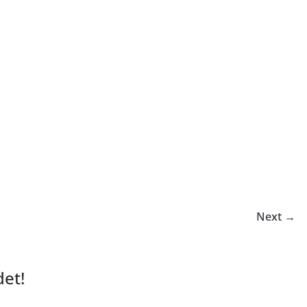
Next →
et!