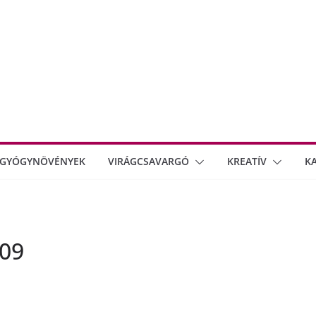
GYÓGYNÖVÉNYEK
VIRÁGCSAVARGÓ
KREATÍV
K
009