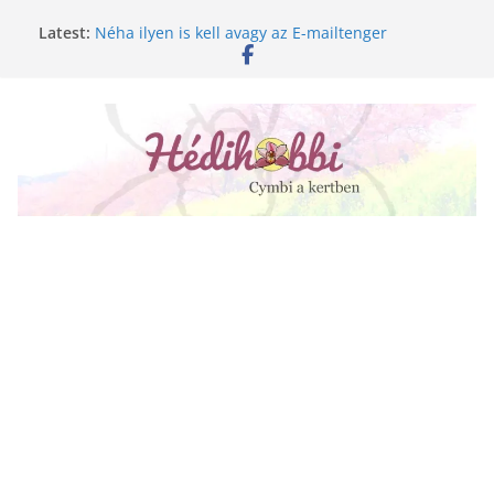
Skip
Latest:
Néha ilyen is kell avagy az E-mailtenger
to
Golgotavirág nevelése magról
content
Keukenhof 2020.
Növényápolási tippek, amiket jobb, ha elfelejtesz
A lepkeorchidea és a fűtésszezon