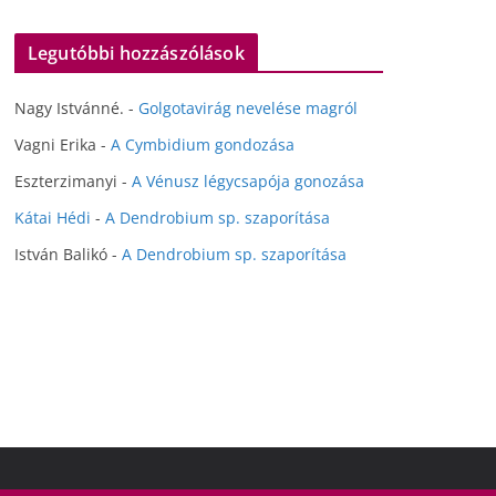
Legutóbbi hozzászólások
Nagy Istvánné.
-
Golgotavirág nevelése magról
Vagni Erika
-
A Cymbidium gondozása
Eszterzimanyi
-
A Vénusz légycsapója gonozása
Kátai Hédi
-
A Dendrobium sp. szaporítása
István Balikó
-
A Dendrobium sp. szaporítása