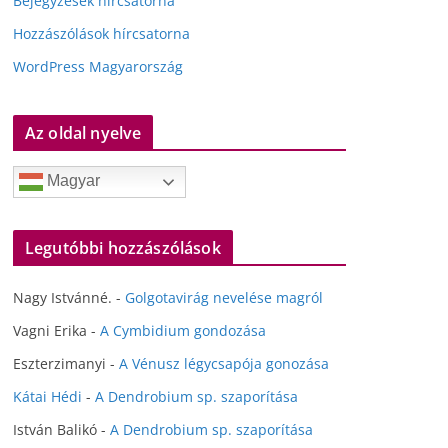
Bejegyzések hírcsatorna
Hozzászólások hírcsatorna
WordPress Magyarország
Az oldal nyelve
Magyar
Legutóbbi hozzászólások
Nagy Istvánné.
-
Golgotavirág nevelése magról
Vagni Erika
-
A Cymbidium gondozása
Eszterzimanyi
-
A Vénusz légycsapója gonozása
Kátai Hédi
-
A Dendrobium sp. szaporítása
István Balikó
-
A Dendrobium sp. szaporítása