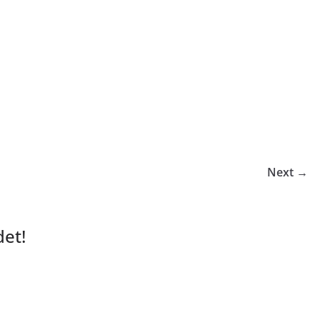
Next →
et!