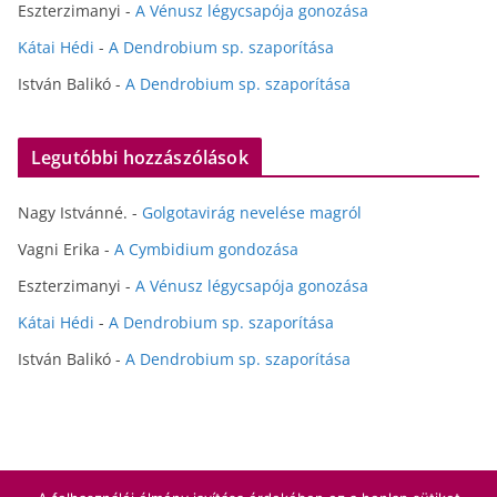
Eszterzimanyi
-
A Vénusz légycsapója gonozása
Kátai Hédi
-
A Dendrobium sp. szaporítása
István Balikó
-
A Dendrobium sp. szaporítása
Legutóbbi hozzászólások
Nagy Istvánné.
-
Golgotavirág nevelése magról
Vagni Erika
-
A Cymbidium gondozása
Eszterzimanyi
-
A Vénusz légycsapója gonozása
Kátai Hédi
-
A Dendrobium sp. szaporítása
István Balikó
-
A Dendrobium sp. szaporítása