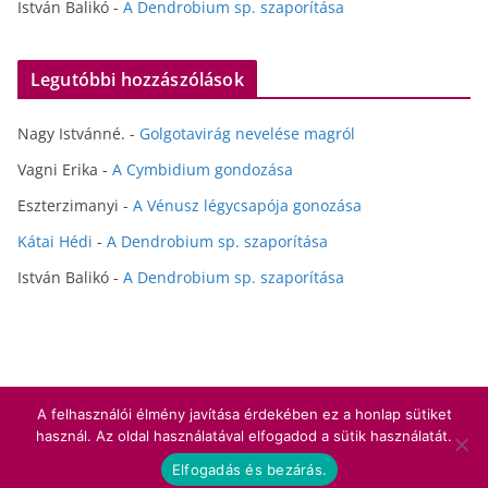
István Balikó
-
A Dendrobium sp. szaporítása
Legutóbbi hozzászólások
Nagy Istvánné.
-
Golgotavirág nevelése magról
Vagni Erika
-
A Cymbidium gondozása
Eszterzimanyi
-
A Vénusz légycsapója gonozása
Kátai Hédi
-
A Dendrobium sp. szaporítása
István Balikó
-
A Dendrobium sp. szaporítása
A felhasználói élmény javítása érdekében ez a honlap sütiket
Copyright © 2026
Hédihobbi
. All rights reserved.
használ. Az oldal használatával elfogadod a sütik használatát.
Theme:
ColorMag
by ThemeGrill. Powered by
WordPress
.
Elfogadás és bezárás.