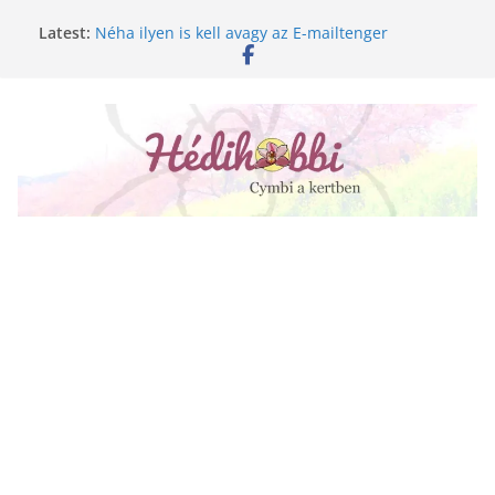
Skip
Latest:
Néha ilyen is kell avagy az E-mailtenger
to
Golgotavirág nevelése magról
content
Keukenhof 2020.
Növényápolási tippek, amiket jobb, ha elfelejtesz
A lepkeorchidea és a fűtésszezon