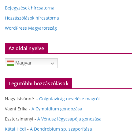
Bejegyzések hírcsatorna
Hozzászólások hírcsatorna
WordPress Magyarország
Az oldal nyelve
Magyar
Legutóbbi hozzászólások
Nagy Istvánné.
-
Golgotavirág nevelése magról
Vagni Erika
-
A Cymbidium gondozása
Eszterzimanyi
-
A Vénusz légycsapója gonozása
Kátai Hédi
-
A Dendrobium sp. szaporítása