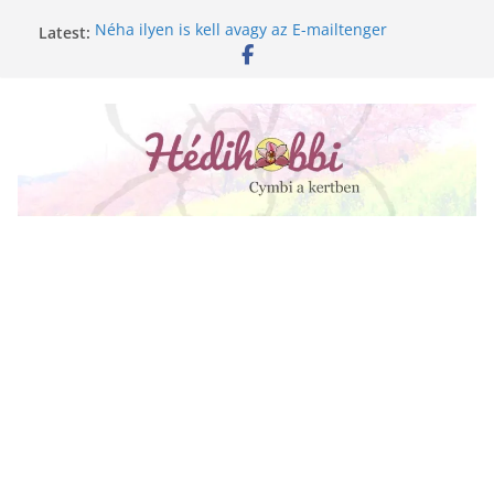
Skip
Néha ilyen is kell avagy az E-mailtenger
Latest:
to
Golgotavirág nevelése magról
content
Keukenhof 2020.
Növényápolási tippek, amiket jobb, ha elfelejtesz
A lepkeorchidea és a fűtésszezon