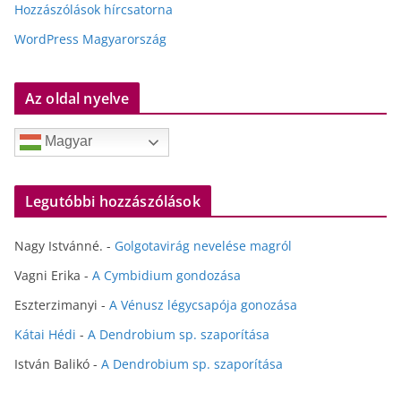
Hozzászólások hírcsatorna
WordPress Magyarország
Az oldal nyelve
Magyar
Legutóbbi hozzászólások
Nagy Istvánné.
-
Golgotavirág nevelése magról
Vagni Erika
-
A Cymbidium gondozása
Eszterzimanyi
-
A Vénusz légycsapója gonozása
Kátai Hédi
-
A Dendrobium sp. szaporítása
István Balikó
-
A Dendrobium sp. szaporítása