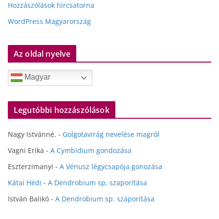
Hozzászólások hírcsatorna
WordPress Magyarország
Az oldal nyelve
Magyar
Legutóbbi hozzászólások
Nagy Istvánné.
-
Golgotavirág nevelése magról
Vagni Erika
-
A Cymbidium gondozása
Eszterzimanyi
-
A Vénusz légycsapója gonozása
Kátai Hédi
-
A Dendrobium sp. szaporítása
István Balikó
-
A Dendrobium sp. szaporítása