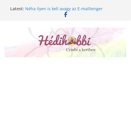
Skip
Latest:
Néha ilyen is kell avagy az E-mailtenger
to
Golgotavirág nevelése magról
content
Keukenhof 2020.
Növényápolási tippek, amiket jobb, ha elfelejtesz
A lepkeorchidea és a fűtésszezon